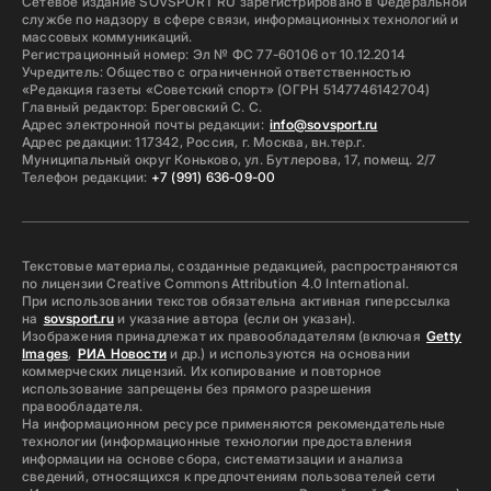
Сетевое издание SOVSPORT RU зарегистрировано в Федеральной
службе по надзору в сфере связи, информационных технологий и
массовых коммуникаций.
Регистрационный номер: Эл № ФС 77-60106 от 10.12.2014
Учредитель: Общество с ограниченной ответственностью
«Редакция газеты «Советский спорт» (ОГРН 5147746142704)
Главный редактор: Бреговский С. С.
Адрес электронной почты редакции:
info@sovsport.ru
Адрес редакции: 117342, Россия, г. Москва, вн.тер.г.
Муниципальный округ Коньково, ул. Бутлерова, 17, помещ. 2/7
Телефон редакции:
+7 (991) 636-09-00
Текстовые материалы, созданные редакцией, распространяются
по лицензии Creative Commons Attribution 4.0 International.
При использовании текстов обязательна активная гиперссылка
на
sovsport.ru
и указание автора (если он указан).
Изображения принадлежат их правообладателям (включая
Getty
Images
,
РИА Новости
и др.) и используются на основании
коммерческих лицензий. Их копирование и повторное
использование запрещены без прямого разрешения
правообладателя.
На информационном ресурсе применяются рекомендательные
технологии (информационные технологии предоставления
информации на основе сбора, систематизации и анализа
сведений, относящихся к предпочтениям пользователей сети