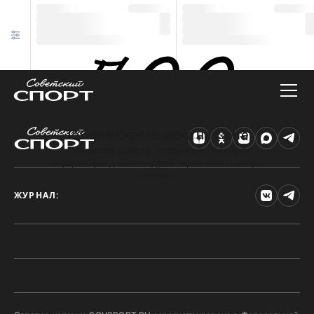
Техническая ошибка на сайте
Произошла ошибка. Чтобы найти нужную
информацию, рекомендуем перейти на главную
страницу.
ЖУРНАЛ: