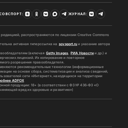
СОВСПОРТ:
ЖУРНАЛ:
 редакцией, распространяются по лицензии Creative Commons
ательна активная гиперссылка на
sovsport.ru
и указание автора
авообладателям (включая
Getty Images
,
РИА Новости
и др.) и
ерческих лицензий. Их копирование и повторное
ямого разрешения правообладателя.
меняются рекомендательные технологии (информационные
мации на основе сбора, систематизации и анализа сведений,
льзователей сети «Интернет», находящихся на территории
робнее ADFOX
нной продукции: 18+ (в соответствии с ФЗ № 436-ФЗ «О
ичиняющей вред их здоровью и развитию»)