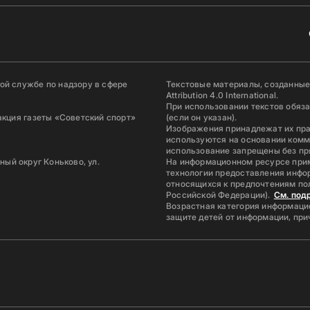
й службе по надзору в сфере
Текстовые материалы, созданные
Attribution 4.0 International.
При использовании текстов обяз
акция газеты «Советский спорт»
(если он указан).
Изображения принадлежат их пр
используются на основании комм
использование запрещены без пр
ьный округ Коньково, ул.
На информационном ресурсе при
технологии предоставления инфор
относящихся к предпочтениям по
Российской Федерации).
См. под
Возрастная категория информацио
защите детей от информации, пр