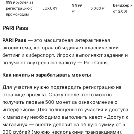
9999 рублей за
9 999
Вейджер x1
регистрацию с
LUXURY
5 000 ₽
₽
от 2.00)
промокодом
PARI Pass
PARI Pass
— это масштабная интерактивная
экосистема, которая объединяет классический
беттинг и киберспорт. Игроки выполняют задания и
получают внутреннюю валюту — Pari Coins.
Как начать и зарабатывать монеты
Для участия нужно подтвердить регистрацию на
странице проекта. Сразу после этого можно
получить первые 500 монет за ознакомление с
интерфейсом. Для полноценного участия и доступа
к магазину необходимо выполнить квест «Доступ к
магазину» — внести депозит на общую сумму от 5
000 рублей (можно несколькими транзакциями).