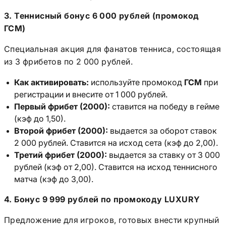
3. Теннисный бонус 6 000 рублей (промокод
ГСМ)
Специальная акция для фанатов тенниса, состоящая
из 3 фрибетов по 2 000 рублей.
Как активировать:
используйте промокод
ГСМ
при
регистрации и внесите от 1 000 рублей.
Первый фрибет (2000):
ставится на победу в гейме
(кэф до 1,50).
Второй фрибет (2000):
выдается за оборот ставок
2 000 рублей. Ставится на исход сета (кэф до 2,00).
Третий фрибет (2000):
выдается за ставку от 3 000
рублей (кэф от 2,00). Ставится на исход теннисного
матча (кэф до 3,00).
4. Бонус 9 999 рублей по промокоду LUXURY
Предложение для игроков, готовых внести крупный