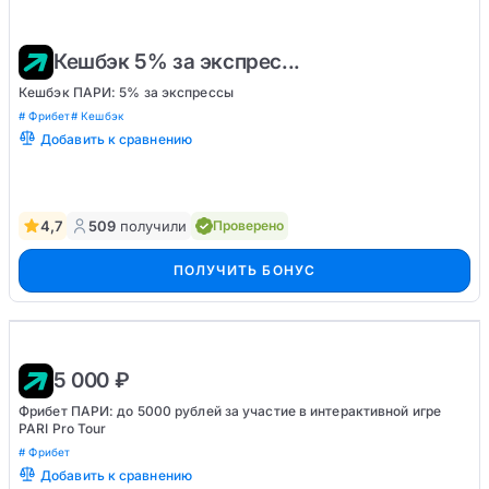
Кешбэк 5% за экспрес...
Кешбэк ПАРИ: 5% за экспрессы
# Фрибет
# Кешбэк
Добавить к сравнению
4,7
509
получили
Проверено
ПОЛУЧИТЬ БОНУС
5 000 ₽
Фрибет ПАРИ: до 5000 рублей за участие в интерактивной игре
PARI Pro Tour
# Фрибет
Добавить к сравнению