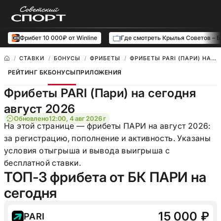
Фрибет 10 000₽ от Winline
Где смотреть Крылья Советов – 
СТАВКИ
БОНУСЫ
ФРИБЕТЫ
ФРИБЕТЫ PARI (ПАРИ) НА СЕГОДНЯ АВГУСТ 2026
РЕЙТИНГ БК
БОНУСЫ
ПРИЛОЖЕНИЯ
Фрибеты PARI (Пари) на сегодня
август 2026
Обновлено
12:00, 4 авг 2026 г
На этой странице — фрибеты ПАРИ на август 2026:
за регистрацию, пополнение и активность. Указаны
условия отыгрыша и вывода выигрыша с
бесплатной ставки.
ТОП-3 фрибета от БК ПАРИ на
сегодня
15 000
₽
PARI