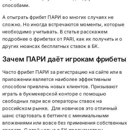
способами.
А отыграть фрибет ПАРИ во многих случаях не
сложно. Но иногда встречаются моменты, которые
необходимо учитывать. В статье расскажем
подробнее о фрибетах от PARI, как их получить и о
других нюансах бесплатных ставок в БК.
Зачем ПАРИ даёт игрокам фрибеты
Часто фрибет ПАРИ за регистрацию на сайте или в
приложении является наиболее эффективным
способом привлечь новых клиентов. Призывают
играть в букмекерской конторе с помощью
свободных пари все операторы ставок на
российском рынке. Для новичков это отличный
шанс стартовать в беттинге с минимальными
вложениями или вовсе без применения собственных