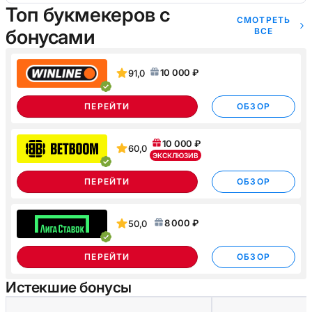
Топ
букмекеров
с
СМОТРЕТЬ
бонусами
ВСЕ
10 000 ₽
91,0
ПЕРЕЙТИ
ОБЗОР
10 000 ₽
60,0
ЭКСКЛЮЗИВ
ПЕРЕЙТИ
ОБЗОР
8 000 ₽
50,0
ПЕРЕЙТИ
ОБЗОР
Истекшие бонусы
×
×
ИСТЕК
ИСТЕК