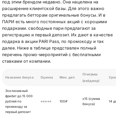
под этим брендом недавно. Она нацелена на
расширение клиентской базы. Для этого важно
предлагать бетторам оригинальные бонусы. И в
ПАРИ есть много постоянных акций с хорошими
подарками. свободные пари предлагают за
регистрацию и первый депозит. Их дают в качестве
подарка в акции PARI Pass, по промокоду и так
далее. Ниже в таблице представлен полный
перечень промо-мероприятий с бесплатными
ставками от компании.
Отыгрыш
Название бонуса
Оценка
Мин. деп
Срок
(вейджер)
Эсклюзивный
фрибет до 15 000
х15 (сумма
рублей по
⭐️⭐️⭐️⭐️⭐️
100₽
14 дн
бонуса)
промокоду за
первый депозит