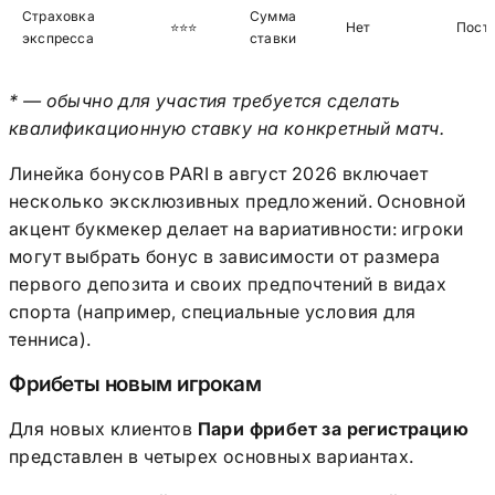
Страховка
Сумма
⭐️⭐️⭐️
Нет
Пост
экспресса
ставки
* — обычно для участия требуется сделать
квалификационную ставку на конкретный матч.
Линейка бонусов PARI в август 2026 включает
несколько эксклюзивных предложений. Основной
акцент букмекер делает на вариативности: игроки
могут выбрать бонус в зависимости от размера
первого депозита и своих предпочтений в видах
спорта (например, специальные условия для
тенниса).
Фрибеты новым игрокам
Для новых клиентов
Пари фрибет за регистрацию
представлен в четырех основных вариантах.