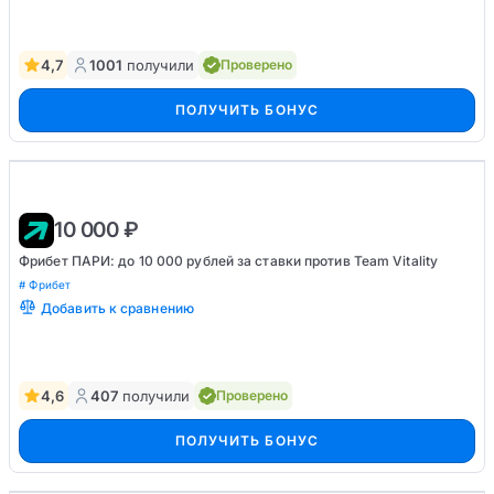
4,7
1001
получили
Проверено
ПОЛУЧИТЬ БОНУС
10 000 ₽
Фрибет ПАРИ: до 10 000 рублей за ставки против Team Vitality
# Фрибет
Добавить к сравнению
4,6
407
получили
Проверено
ПОЛУЧИТЬ БОНУС