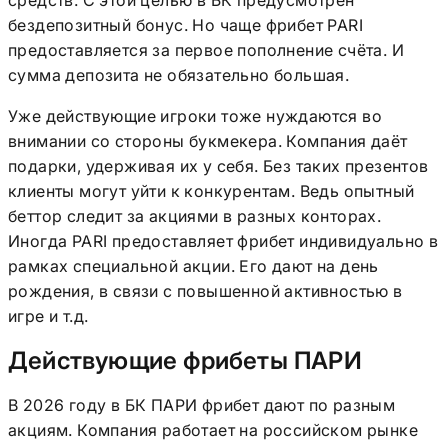
средств. С этой целью в БК предусмотрен
бездепозитный бонус. Но чаще фрибет PARI
предоставляется за первое пополнение счёта. И
сумма депозита не обязательно большая.
Уже действующие игроки тоже нуждаются во
внимании со стороны букмекера. Компания даёт
подарки, удерживая их у себя. Без таких презентов
клиенты могут уйти к конкурентам. Ведь опытный
беттор следит за акциями в разных конторах.
Иногда PARI предоставляет фрибет индивидуально в
рамках специальной акции. Его дают на день
рождения, в связи с повышенной активностью в
игре и т.д.
Действующие фрибеты ПАРИ
В 2026 году в БК ПАРИ фрибет дают по разным
акциям. Компания работает на российском рынке