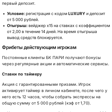
первый депозит.
Условие:
регистрация с кодом
LUXURY
и депозит
от 5 000 рублей.
Отыгрыш:
вейджер x15 на ставках с коэффициентом
от 2,00 в течение 14 дней. На время отыгрыша
вывод средств блокируется.
Фрибеты действующим игрокам
Постоянные клиенты БК ПАРИ получают бонусы
через регулярные акции и автоматические сервисы.
Ставки по таймеру
Акция с гарантированными призами. Игрок
активирует таймер в личном кабинете, после чего у
него есть 12 часов, чтобы собрать экспрессы на
общую сумму от 5 000 рублей (кэф от 1,70).