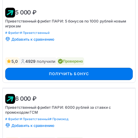
5 000 ₽
Приветственный фрибет ПАРИ: 5 бонусов по 1000 рублей новым
игрокам
# Фрибет
# Приветственный
Добавить к сравнению
5,0
4929
получили
Проверено
ПОЛУЧИТЬ БОНУС
6 000 ₽
Приветственный фрибет ПАРИ: 6000 рублей за ставки с
промокодом ГСМ
# Фрибет
# Приветственный
# Промокод
Добавить к сравнению