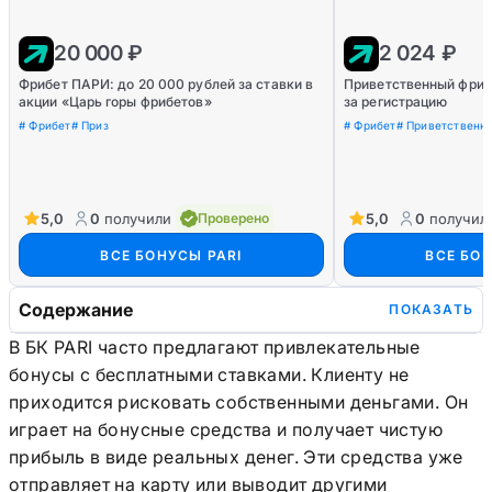
20 000 ₽
2 024 ₽
Фрибет ПАРИ: до 20 000 рублей за ставки в
Приветственный фрибе
акции «Царь горы фрибетов»
за регистрацию
# Фрибет
# Приз
# Фрибет
# Приветственн
5,0
0
получили
Проверено
5,0
0
получил
ВСЕ БОНУСЫ
PARI
ВСЕ БО
Содержание
ПОКАЗАТЬ
В БК PARI часто предлагают привлекательные
бонусы с бесплатными ставками. Клиенту не
приходится рисковать собственными деньгами. Он
играет на бонусные средства и получает чистую
прибыль в виде реальных денег. Эти средства уже
отправляет на карту или выводит другими