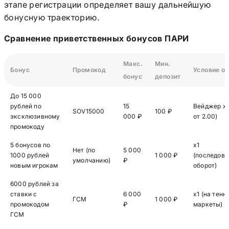
этапе регистрации определяет вашу дальнейшую
бонусную траекторию.
Сравнение приветственных бонусов ПАРИ
Макс.
Мин.
Бонус
Промокод
Условие о
бонус
депозит
До 15 000
рублей по
15
Вейджер x1
SOV15000
100 ₽
эксклюзивному
000 ₽
от 2.00)
промокоду
5 бонусов по
x1
Нет (по
5 000
1000 рублей
1 000 ₽
(последов
умолчанию)
₽
новым игрокам
оборот)
6000 рублей за
ставки с
6 000
x1 (на тен
ГСМ
1 000 ₽
промокодом
₽
маркеты)
ГСМ