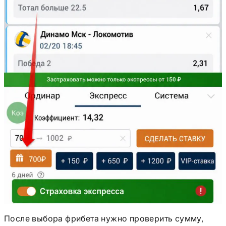
После выбора фрибета нужно проверить сумму,