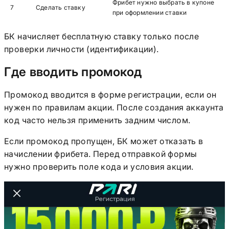
Фрибет нужно выбрать в купоне
7
Сделать ставку
при оформлении ставки
БК начисляет бесплатную ставку только после
проверки личности (идентификации).
Где вводить промокод
Промокод вводится в форме регистрации, если он
нужен по правилам акции. После создания аккаунта
код часто нельзя применить задним числом.
Если промокод пропущен, БК может отказать в
начислении фрибета. Перед отправкой формы
нужно проверить поле кода и условия акции.