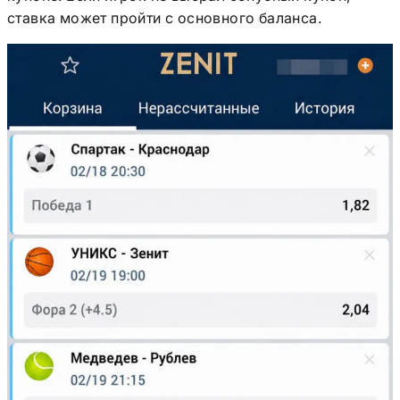
ставка может пройти с основного баланса.