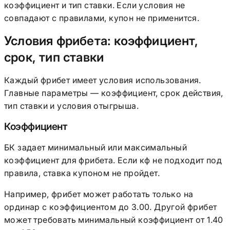
коэффициент и тип ставки. Если условия не
совпадают с правилами, купон не применится.
Условия фрибета: коэффициент,
срок, тип ставки
Каждый фрибет имеет условия использования.
Главные параметры — коэффициент, срок действия,
тип ставки и условия отыгрыша.
Коэффициент
БК задает минимальный или максимальный
коэффициент для фрибета. Если кф не подходит под
правила, ставка купоном не пройдет.
Например, фрибет может работать только на
ординар с коэффициентом до 3.00. Другой фрибет
может требовать минимальный коэффициент от 1.40