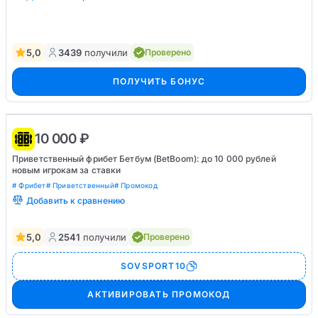
5,0
3439
получили
Проверено
ПОЛУЧИТЬ БОНУС
🔥 БОНУС ДНЯ
10 000 ₽
Приветственный фрибет Бетбум (BetBoom): до 10 000 рублей
новым игрокам за ставки
# Фрибет
# Приветственный
# Промокод
Добавить к сравнению
5,0
2541
получили
Проверено
SOVSPORT10
АКТИВИРОВАТЬ ПРОМОКОД