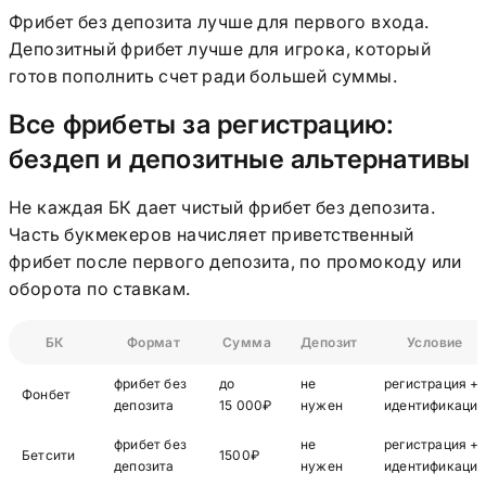
Фрибет без депозита лучше для первого входа.
Депозитный фрибет лучше для игрока, который
готов пополнить счет ради большей суммы.
Все фрибеты за регистрацию:
бездеп и депозитные альтернативы
Не каждая БК дает чистый фрибет без депозита.
Часть букмекеров начисляет приветственный
фрибет после первого депозита, по промокоду или
оборота по ставкам.
БК
Формат
Сумма
Депозит
Условие
фрибет без
до
не
регистрация +
Фонбет
депозита
15 000₽
нужен
идентификация
фрибет без
не
регистрация +
Бетсити
1500₽
депозита
нужен
идентификация