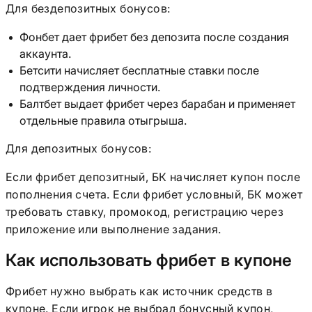
Для бездепозитных бонусов:
Фонбет дает
фрибет без депозита
после создания
аккаунта.
Бетсити начисляет бесплатные ставки после
подтверждения личности.
Балтбет выдает фрибет через барабан и применяет
отдельные правила отыгрыша.
Для депозитных бонусов:
Если фрибет депозитный, БК начисляет купон после
пополнения счета. Если фрибет условный, БК может
требовать ставку, промокод, регистрацию через
приложение или выполнение задания.
Как использовать фрибет в купоне
Фрибет нужно выбрать как источник средств в
купоне. Если игрок не выбрал бонусный купон,