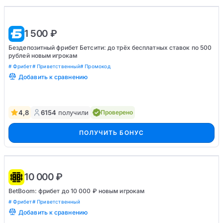
БЕЗ ДЕПОЗИТА
1 500 ₽
Бездепозитный фрибет Бетсити: до трёх бесплатных ставок по 500
рублей новым игрокам
# Фрибет
# Приветственный
# Промокод
Добавить к сравнению
4,8
6154
получили
Проверено
ПОЛУЧИТЬ БОНУС
ЭКСКЛЮЗИВ
10 000 ₽
BetBoom: фрибет до 10 000 ₽ новым игрокам
# Фрибет
# Приветственный
Добавить к сравнению