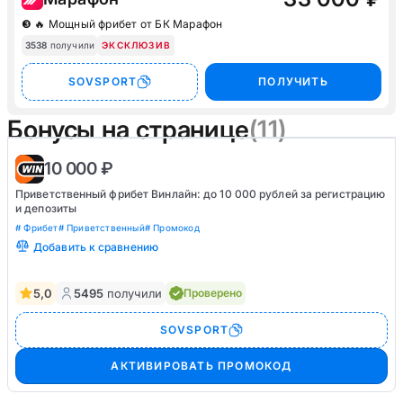
❸ 🔥 Мощный фрибет от БК Марафон
3538
получили
ЭКСКЛЮЗИВ
SOVSPORT
ПОЛУЧИТЬ
Бонусы на странице
(
11
)
10 000 ₽
Приветственный фрибет Винлайн: до 10 000 рублей за регистрацию
и депозиты
# Фрибет
# Приветственный
# Промокод
Добавить к сравнению
5,0
5495
получили
Проверено
SOVSPORT
АКТИВИРОВАТЬ ПРОМОКОД