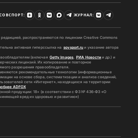
СОВСПОРТ:
ЖУРНАЛ:
 редакцией, распространяются по лицензии Creative Commons
ательна активная гиперссылка на
sovsport.ru
и указание автора
авообладателям (включая
Getty Images
,
РИА Новости
и др.) и
ерческих лицензий. Их копирование и повторное
ямого разрешения правообладателя.
меняются рекомендательные технологии (информационные
мации на основе сбора, систематизации и анализа сведений,
льзователей сети «Интернет», находящихся на территории
робнее ADFOX
нной продукции: 18+ (в соответствии с ФЗ № 436-ФЗ «О
ичиняющей вред их здоровью и развитию»)