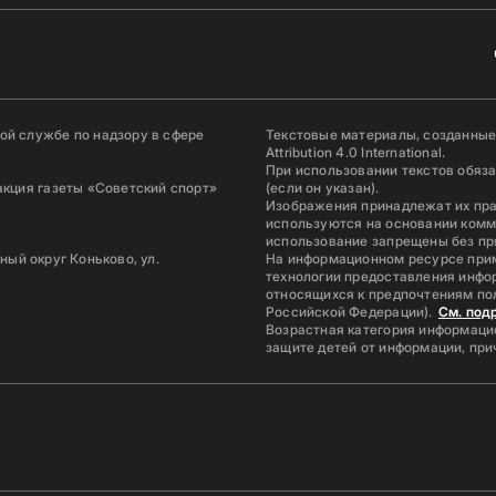
й службе по надзору в сфере
Текстовые материалы, созданные
Attribution 4.0 International.
При использовании текстов обяз
акция газеты «Советский спорт»
(если он указан).
Изображения принадлежат их пр
используются на основании комм
использование запрещены без пр
ьный округ Коньково, ул.
На информационном ресурсе при
технологии предоставления инфор
относящихся к предпочтениям по
Российской Федерации).
См. под
Возрастная категория информацио
защите детей от информации, пр