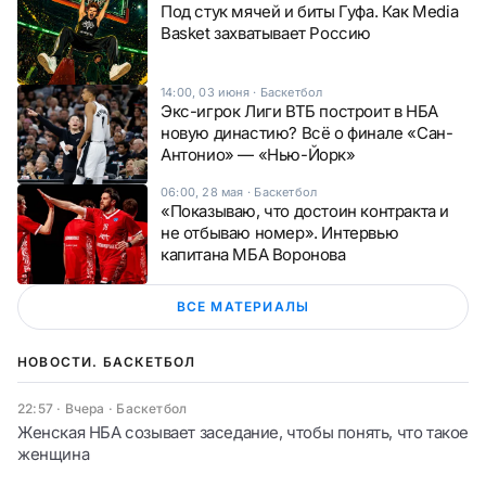
Под стук мячей и биты Гуфа. Как Media
Basket захватывает Россию
14:00, 03 июня
·
Баскетбол
Экс-игрок Лиги ВТБ построит в НБА
новую династию? Всё о финале «Сан-
Антонио» — «Нью-Йорк»
06:00, 28 мая
·
Баскетбол
«Показываю, что достоин контракта и
не отбываю номер». Интервью
капитана МБА Воронова
ВСЕ МАТЕРИАЛЫ
НОВОСТИ. БАСКЕТБОЛ
22:57 · Вчера
·
Баскетбол
Женская НБА созывает заседание, чтобы понять, что такое
женщина