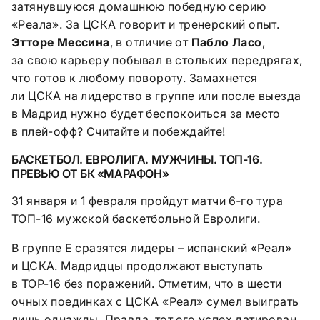
затянувшуюся домашнюю победную серию
«Реала». За ЦСКА говорит и тренерский опыт.
Этторе Мессина
, в отличие от
Пабло Ласо
,
за свою карьеру побывал в стольких передрягах,
что готов к любому повороту. Замахнется
ли ЦСКА на лидерство в группе или после выезда
в Мадрид нужно будет беспокоиться за место
в плей-офф? Считайте и побеждайте!
БАСКЕТБОЛ. ЕВРОЛИГА. МУЖЧИНЫ. ТОП-16.
ПРЕВЬЮ ОТ БК «МАРАФОН»
31 января и 1 февраля пройдут матчи 6‑го тура
ТОП-16 мужской баскетбольной Евролиги.
В группе E сразятся лидеры – испанский «Реал»
и ЦСКА. Мадридцы продолжают выступать
в ТОР-16 без поражений. Отметим, что в шести
очных поединках с ЦСКА «Реал» сумел выиграть
лишь однажды. Правда, тот его успех датирован