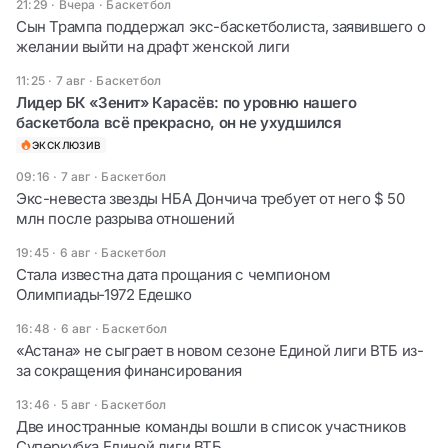
21:29 · Вчера
·
Баскетбол
Сын Трампа поддержал экс-баскетболиста, заявившего о
желании выйти на драфт женской лиги
11:25 · 7 авг
·
Баскетбол
Лидер БК «Зенит» Карасёв: по уровню нашего
баскетбола всё прекрасно, он не ухудшился
ЭКСКЛЮЗИВ
09:16 · 7 авг
·
Баскетбол
Экс-невеста звезды НБА Дончича требует от него $ 50
млн после разрыва отношений
19:45 · 6 авг
·
Баскетбол
Стала известна дата прощания с чемпионом
Олимпиады‑1972 Едешко
16:48 · 6 авг
·
Баскетбол
«Астана» не сыграет в новом сезоне Единой лиги ВТБ из-
за сокращения финансирования
13:46 · 5 авг
·
Баскетбол
Две иностранные команды вошли в список участников
Суперкубка Единой лиги ВТБ