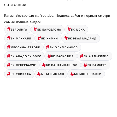
состоянии.
Канал Sovsport.ru на Youtube. Подписывайся и первым смотри
самые лучшие видео!
ЕВРОЛИГА
БК БАРСЕЛОНА
БК ЦСКА
БК МАККАБИ
БК ХИМКИ
БК РЕАЛ МАДРИД
МЕССИНА ЭТТОРЕ
БК ОЛИМПИАКОС
БК АНАДОЛУ ЭФЕС
БК БАСКОНИЯ
БК ЖАЛЬГИРИС
БК ФЕНЕРБАХЧЕ
БК ПАНАТИНАИКОС
БК БАМБЕРГ
БК УНИКАХА
БК БЕШИКТАШ
БК МОНТЕПАСКИ