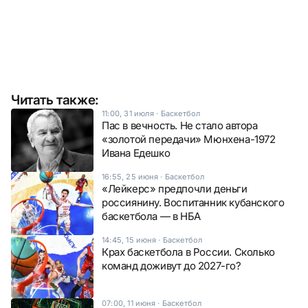
Читать также:
11:00, 31 июля
·
Баскетбол
Пас в вечность. Не стало автора
«золотой передачи» Мюнхена-1972
Ивана Едешко
16:55, 25 июня
·
Баскетбол
«Лейкерс» предпочли деньги
россиянину. Воспитанник кубанского
баскетбола — в НБА
14:45, 15 июня
·
Баскетбол
Крах баскетбола в России. Сколько
команд доживут до 2027-го?
07:00, 11 июня
·
Баскетбол