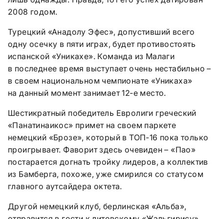
2008 годом.
Турецкий «Анадолу Эфес», допустивший всего
одну осечку в пяти играх, будет противостоять
испанской «Уникахе». Команда из Малаги
в последнее время выступает очень нестабильно –
в своем национальном чемпионате «Уникаха»
на данный момент занимает 12‑е место.
Шестикратный победитель Евролиги греческий
«Панатинаикос» примет на своем паркете
немецкий «Брозе», который в ТОП-16 пока только
проигрывает. Фаворит здесь очевиден – «Пао»
постарается догнать тройку лидеров, а коллектив
из Бамберга, похоже, уже смирился со статусом
главного аутсайдера октета.
Другой немецкий клуб, берлинская «Альба»,
отправится в гости к литовскому «Жальгирису».