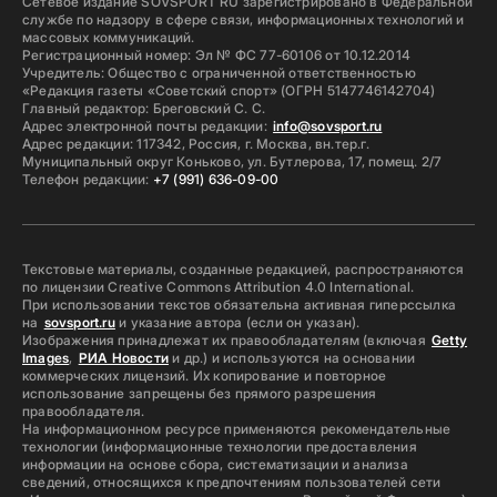
Сетевое издание SOVSPORT RU зарегистрировано в Федеральной
службе по надзору в сфере связи, информационных технологий и
массовых коммуникаций.
Регистрационный номер: Эл № ФС 77-60106 от 10.12.2014
Учредитель: Общество с ограниченной ответственностью
«Редакция газеты «Советский спорт» (ОГРН 5147746142704)
Главный редактор: Бреговский С. С.
Адрес электронной почты редакции:
info@sovsport.ru
Адрес редакции: 117342, Россия, г. Москва, вн.тер.г.
Муниципальный округ Коньково, ул. Бутлерова, 17, помещ. 2/7
Телефон редакции:
+7 (991) 636-09-00
Текстовые материалы, созданные редакцией, распространяются
по лицензии Creative Commons Attribution 4.0 International.
При использовании текстов обязательна активная гиперссылка
на
sovsport.ru
и указание автора (если он указан).
Изображения принадлежат их правообладателям (включая
Getty
Images
,
РИА Новости
и др.) и используются на основании
коммерческих лицензий. Их копирование и повторное
использование запрещены без прямого разрешения
правообладателя.
На информационном ресурсе применяются рекомендательные
технологии (информационные технологии предоставления
информации на основе сбора, систематизации и анализа
сведений, относящихся к предпочтениям пользователей сети