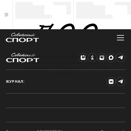
Техническая ошибка на сайте
Произошла ошибка. Чтобы найти нужную
информацию, рекомендуем перейти на главную
страницу.
ЖУРНАЛ: