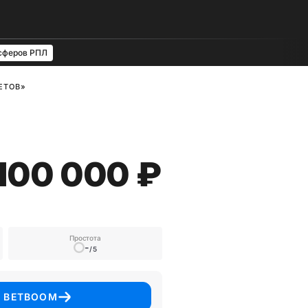
сферов РПЛ
ЕТОВ»
100 000 ₽
Простота
-
/
5
Ы
BETBOOM