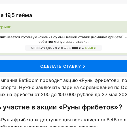
е 19,5 гейма
грыш:
читывается путем умножения суммы вашей ставки (номинал фрибета) н
события минус ваша ставка:
5 000
₽ х
1,85
=
9 250
₽ -
5 000
₽ =
4 250
₽
СДЕЛАТЬ СТАВКУ
мпания BetBoom проводит акцию «Руны фрибетов», п
спорта. Нужно заключать пари на соревнования по Dot
их на фрибеты от 200 до 100 000 рублей до 27 мая 202
ь участие в акции «Руны фрибетов»?
 «Руны фрибетов» доступно для всех клиентов BetBoom
необходимо выполнить следующие условия: