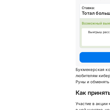
Ставка:
Тотал больш
Возможный выи
Выигрыш расс
Букмекерская ко
любителям кибер
Руны и обменять 
Как принят
Участие в акции
в ней участие, 