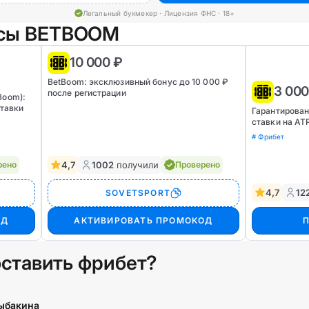
Легальный букмекер · Лицензия ФНС · 18+
усы BETBOOM
ЭКСКЛЮЗИВ
10 000 ₽
BetBoom: эксклюзивный бонус до 10 000 ₽
3 000
после регистрации
Boom):
ставки
Гарантирован
ставки на AT
# Фрибет
рено
4,7
1002
получили
Проверено
4,7
12
SOVETSPORT
ОД
АКТИВИРОВАТЬ ПРОМОКОД
П
оставить фрибет?
ыбакина