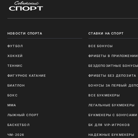
НОВОСТИ СПОРТА
СТАВКИ НА СПОРТ
ФУТБОЛ
ВСЕ БОНУСЫ
ХОККЕЙ
ФРИБЕТЫ В ПРИЛОЖЕНИ
ТЕННИС
БЕЗДЕПОЗИТНЫЕ БОНУС
ФИГУРНОЕ КАТАНИЕ
ФРИБЕТЫ БЕЗ ДЕПОЗИТА
БИАТЛОН
БОНУСЫ ЗА ПЕРВЫЙ ДЕП
БОКС
ВСЕ БУКМЕКЕРЫ
ММА
ЛЕГАЛЬНЫЕ БУКМЕКЕРЫ
ЛЫЖНЫЙ СПОРТ
БУКМЕКЕРЫ С БОНУСАМИ
БАСКЕТБОЛ
БК ДЛЯ VIP-ИГРОКОВ
ЧМ-2026
НАДЕЖНЫЕ БУКМЕКЕРЫ