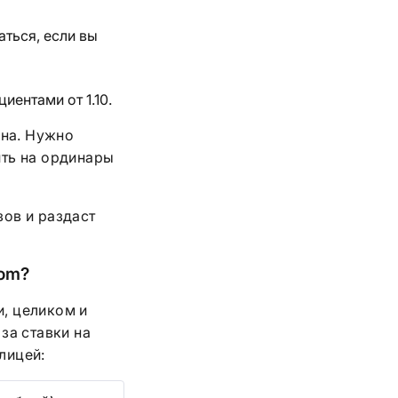
аться, если вы
иентами от 1.10.
уна. Нужно
ить на ординары
зов и раздаст
oom?
и, целиком и
за ставки на
лицей: