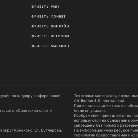
ФРИБЕТЫ PARI
ФРИБЕТЫ ФОНБЕТ
ФРИБЕТЫ ВИНЛАЙН
ФРИБЕТЫ BETBOOM
ФРИБЕТЫ МАРАФОН
ужбе по надзору в сфере связи,
Текстовые материалы, созданные
Attribution 4.0 International.
При использовании текстов обяз
 газеты «Советский спорт»
(если он указан).
Изображения принадлежат их пр
используются на основании комм
запрещены без прямого разрешен
й округ Коньково, ул. Бутлерова,
На информационном ресурсе при
технологии предоставления инфо