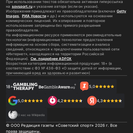
При использовании текстов обязательна активная гиперссылка
на
sovsport.ru
и указание автора (если он указан).
Изображения принадлежат их правообладателям (включая
Getty
Images
,
РИА Новости
и др.) и используются на основании
коммерческих лицензий. Их копирование и повторное
использование запрещены без прямого разрешения
правообладателя.
На информационном ресурсе применяются рекомендательные
технологии (информационные технологии предоставления
информации на основе сбора, систематизации и анализа
сведений, относящихся к предпочтениям пользователей сети
«Интернет», находящихся на территории Российской
Федерации).
См. подробнее ADFOX
Возрастная категория информационной продукции: 18+ (в
соответствии с ФЗ № 436-ФЗ «О защите детей от информации,
причиняющей вред их здоровью и развитию»)
18+
5,0
5,0
4,2
4,3
О нас на Wikipedia
© ООО Редакция газеты «Советский спорт»
2026
г. Все
права защищены.