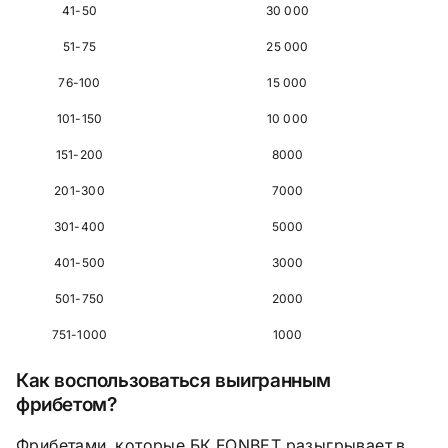
41-50
30 000
51-75
25 000
76-100
15 000
101-150
10 000
151-200
8000
201-300
7000
301-400
5000
401-500
3000
501-750
2000
751-1000
1000
Как воспользоваться выигранным
фрибетом?
Фрибетами, которые БК FONBET разыгрывает в