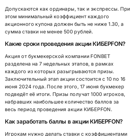
Допускаются как ординары, так и экспрессы. При
этом минимальный коэффициент каждого
акционного купона должен быть не ниже 1.30, а
сумма ставки не менее 500 рублей.
Какие сроки проведения акции КИБЕРFON?
Акция от букмекерской компании FONBET
разделена на 7 недельных этапов, в рамках
каждого из которых разыгрываются призы.
Заключительный этап акции состоится с 10 по 16
июня 2024 года. После этого, 17 июня букмекер
подведёт её итоги. Призы получат 1000 игроков,
набравших наибольшее количество баллов за
весь период проведения акции КИБЕРFON.
Как заработать баллы в акции КИБЕРFON?
Игрокам нужно делать ставки с коэффициентами