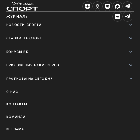
ЖУРНАЛ:
НОВОСТИ СПОРТА
СТАВКИ НА СПОРТ
БОНУСЫ БК
ПРИЛОЖЕНИЯ БУКМЕКЕРОВ
ПРОГНОЗЫ НА СЕГОДНЯ
О НАС
КОНТАКТЫ
КОМАНДА
РЕКЛАМА