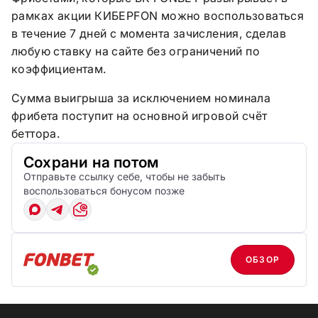
рамках акции КИБЕРFON можно воспользоваться
в течение 7 дней с момента зачисления, сделав
любую ставку на сайте без ограничений по
коэффициентам.
Сумма выигрыша за исключением номинала
фрибета поступит на основной игровой счёт
беттора.
Сохрани на потом
Отправьте ссылку себе, чтобы не забыть
воспользоваться бонусом позже
ОБЗОР