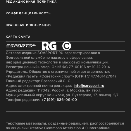
РЕДАКЦИОННАЯ ПОЛИТИКА
КОНФИДЕНЦИАЛЬНОСТЬ
ПРАВОВАЯ ИНФОРМАЦИЯ
КАРТА САЙТА
Сетевое издание SOVSPORT RU зарегистрировано в
Федеральной службе по надзору в сфере связи,
информационных технологий и массовых коммуникаций.
Регистрационный номер: Эл № ФС 77-60106 от 10.12.2014
Учредитель: Общество с ограниченной ответственностью
«Редакция газеты «Советский спорт» (ОГРН 5147746142704)
Главный редактор: Бреговский С. С.
Адрес электронной почты редакции:
info@sovsport.ru
Адрес редакции: 117342, Россия, г. Москва, вн.тер.г.
Муниципальный округ Коньково, ул. Бутлерова, 17, помещ. 2/7
Телефон редакции:
+7 (991) 636-09-00
Текстовые материалы, созданные редакцией, распространяются
по лицензии Creative Commons Attribution 4.0 International.