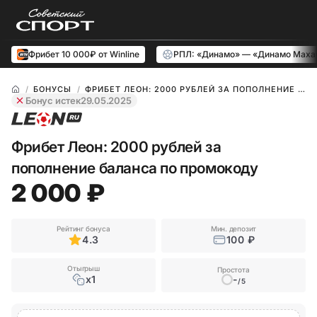
Фрибет 10 000₽ от Winline
РПЛ: «Динамо» — «Динамо Маха
БОНУСЫ
ФРИБЕТ ЛЕОН: 2000 РУБЛЕЙ ЗА ПОПОЛНЕНИЕ БАЛАНСА ПО ПРОМОКОДУ
Бонус истек
29.05.2025
Фрибет Леон: 2000 рублей за
пополнение баланса по промокоду
2 000 ₽
Рейтинг бонуса
Мин. депозит
4.3
100
₽
Отыгрыш
Простота
х1
-
/
5