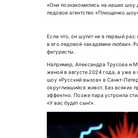
«Они познакомились на наших шоу д
ледовое агентство «Плющенко шоу»
Если что, он шутит не в первый раз
в его ледовой «академии любви». Р
фигуристы.
Например, Александра Трусова и М
женой в августе 2024 года, а уже в
шоу «Русский вызов» в Санкт-Пете
округлившийся живот. Без всяких п
эффектно. Позже пара устроила сти
«У вас будет сын!».