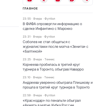
ГЛАВНОЕ
23:55 · Вчера
·
Футбол
В ФИФА опровергли информацию о
сделке Инфантино с Марокко
23:31 · Вчера
·
Футбол
Соболев не стал общаться с
журналистами после матча «Зенита» с
«Балтикой»
23:25 · Вчера
·
Теннис
Корнеева пробилась в третий круг
турнира в Торонто, обыграв Наварро
23:10 · Вчера
·
Теннис
Андреева уверенно обыграла Плишкову и
прошла в третий круг турнира в Торонто
22:59 · Вчера
·
Футбол
«Краснодар» по пенальти обыграл
«Ахмат» в матче Кубка России