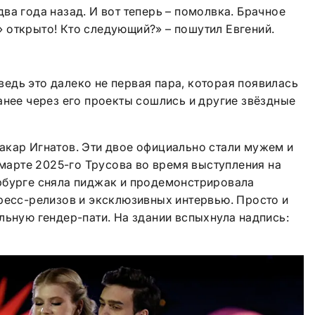
ва года назад. И вот теперь – помолвка. Брачное
 открыто! Кто следующий?» – пошутил Евгений.
: ведь это далеко не первая пара, которая появилась
анее через его проекты сошлись и другие звёздные
акар Игнатов. Эти двое официально стали мужем и
 марте 2025-го Трусова во время выступления на
рбурге сняла пиджак и продемонстрировала
ресс-релизов и эксклюзивных интервью. Просто и
льную гендер-пати. На здании вспыхнула надпись: