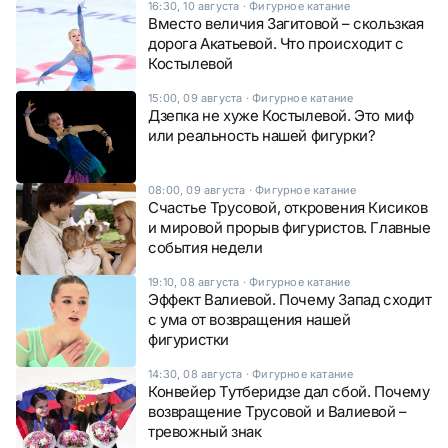
16:30, 10 августа
·
Фигурное катание
Вместо величия Загитовой – скользкая
дорога Акатьевой. Что происходит с
Костылевой
15:00, 09 августа
·
Фигурное катание
Дзепка не хуже Костылевой. Это миф
или реальность нашей фигурки?
08:00, 09 августа
·
Фигурное катание
Счастье Трусовой, откровения Кисиков
и мировой прорыв фигуристов. Главные
события недели
19:10, 08 августа
·
Фигурное катание
Эффект Валиевой. Почему Запад сходит
с ума от возвращения нашей
фигуристки
14:30, 08 августа
·
Фигурное катание
Конвейер Тутберидзе дал сбой. Почему
возвращение Трусовой и Валиевой –
тревожный знак