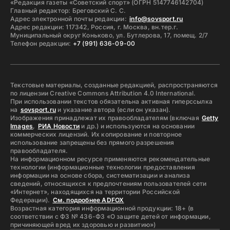
«Редакция газеты «Советский спорт» (ОГРН 5147746142704)
Главный редактор: Бреговский С. С.
Адрес электронной почты редакции:
info@sovsport.ru
Адрес редакции: 117342, Россия, г. Москва, вн.тер.г.
Муниципальный округ Коньково, ул. Бутлерова, 17, помещ. 2/7
Телефон редакции:
+7 (991) 636-09-00
Текстовые материалы, созданные редакцией, распространяются
по лицензии Creative Commons Attribution 4.0 International.
При использовании текстов обязательна активная гиперссылка
на
sovsport.ru
и указание автора (если он указан).
Изображения принадлежат их правообладателям (включая
Getty
Images
,
РИА Новости
и др.) и используются на основании
коммерческих лицензий. Их копирование и повторное
использование запрещены без прямого разрешения
правообладателя.
На информационном ресурсе применяются рекомендательные
технологии (информационные технологии предоставления
информации на основе сбора, систематизации и анализа
сведений, относящихся к предпочтениям пользователей сети
«Интернет», находящихся на территории Российской
Федерации).
См. подробнее ADFOX
Возрастная категория информационной продукции: 18+ (в
соответствии с ФЗ № 436-ФЗ «О защите детей от информации,
причиняющей вред их здоровью и развитию»)