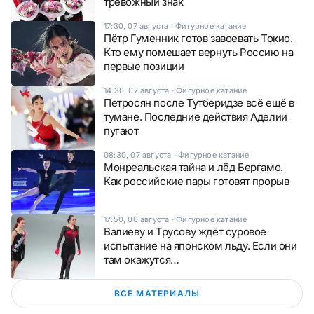
тревожный знак
17:30, 07 августа
·
Фигурное катание
Пётр Гуменник готов завоевать Токио.
Кто ему помешает вернуть Россию на
первые позиции
14:30, 07 августа
·
Фигурное катание
Петросян после Тутберидзе всё ещё в
тумане. Последние действия Аделии
пугают
08:30, 07 августа
·
Фигурное катание
Монреальская тайна и лёд Бергамо.
Как российские пары готовят прорыв
17:50, 06 августа
·
Фигурное катание
Валиеву и Трусову ждёт суровое
испытание на японском льду. Если они
там окажутся…
ВСЕ МАТЕРИАЛЫ