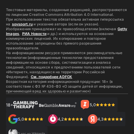
Текстовые материалы, созданные редакцией, распространяются
по лицензии Creative Commons Attribution 4.0 International.
При использовании текстов обязательна активная гиперссылка
на
sovsport.ru
и указание автора (если он указан).
Изображения принадлежат их правообладателям (включая
Getty
Images
,
РИА Новости
и др.) и используются на основании
коммерческих лицензий. Их копирование и повторное
использование запрещены без прямого разрешения
правообладателя.
На информационном ресурсе применяются рекомендательные
технологии (информационные технологии предоставления
информации на основе сбора, систематизации и анализа
сведений, относящихся к предпочтениям пользователей сети
«Интернет», находящихся на территории Российской
Федерации).
См. подробнее ADFOX
Возрастная категория информационной продукции: 18+ (в
соответствии с ФЗ № 436-ФЗ «О защите детей от информации,
причиняющей вред их здоровью и развитию»)
18+
5,0
5,0
4,2
4,3
О нас на Wikipedia