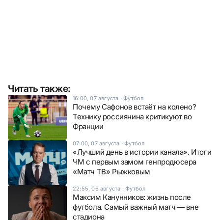
Читать также:
16:00, 07 августа
·
Футбол
Почему Сафонов встаёт на колено?
Технику россиянина критикуют во
Франции
07:00, 07 августа
·
Футбол
«Лучший день в истории канала». Итоги
ЧМ с первым замом генпродюсера
«Матч ТВ» Рыжковым
22:55, 06 августа
·
Футбол
Максим Канунников: жизнь после
футбола. Самый важный матч — вне
стадиона