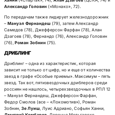
Александр Головин
(«Монако», 72).
По передачам также лидирует железнодорожник
–
Мануэл Фернандеш
(79), затем Александр
Самедов (78), Джефферсон Фарфан (78), Алан
Дзагоев (78), Фернандо (76), Александр Головин
(76),
Роман Зобнин
(75).
ДРИБЛИНГ
Дриблинг – одна из характеристик, которая
зависит не только от цифр, но и еще от количества
звезд в графе «Особые приемы». Максимум – пять
звезд. Так вот, пятизвездочных дриблеров среди
россиян не нашлось, четырехзвездочных в РПЛ 12
– Мануэл Фернандеш, Джефферсон Фарфан,
Федор Смолов (все – «Локомотив»), Роман
Зобнин,
Зе Луиш
, Луис Адриано, Софьян Ханни,
Дмитрий Комбаров,
Лоренцо Мельгарехо,