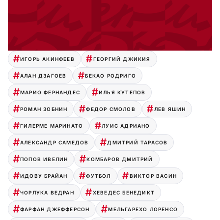
ИГОРЬ АКИНФЕЕВ
ГЕОРГИЙ ДЖИКИЯ
АЛАН ДЗАГОЕВ
БЕКАО РОДРИГО
МАРИО ФЕРНАНДЕС
ИЛЬЯ КУТЕПОВ
РОМАН ЗОБНИН
ФЕДОР СМОЛОВ
ЛЕВ ЯШИН
ГИЛЕРМЕ МАРИНАТО
ЛУИС АДРИАНО
АЛЕКСАНДР САМЕДОВ
ДМИТРИЙ ТАРАСОВ
ПОПОВ ИВЕЛИН
КОМБАРОВ ДМИТРИЙ
ИДОВУ БРАЙАН
ФУТБОЛ
ВИКТОР ВАСИН
ЧОРЛУКА ВЕДРАН
ХЕВЕДЕС БЕНЕДИКТ
ФАРФАН ДЖЕФФЕРСОН
МЕЛЬГАРЕХО ЛОРЕНСО