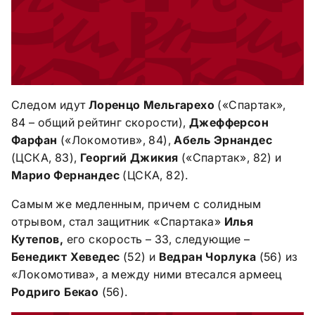
Следом идут
Лоренцо Мельгарехо
(«Спартак»,
84 – общий рейтинг скорости),
Джефферсон
Фарфан
(«Локомотив», 84),
Абель Эрнандес
(ЦСКА, 83),
Георгий Джикия
(«Спартак», 82) и
Марио Фернандес
(ЦСКА, 82).
Самым же медленным, причем с солидным
отрывом, стал защитник «Спартака»
Илья
Кутепов,
его скорость – 33, следующие –
Бенедикт Хеведес
(52) и
Ведран Чорлука
(56) из
«Локомотива», а между ними втесался армеец
Родриго Бекао
(56).