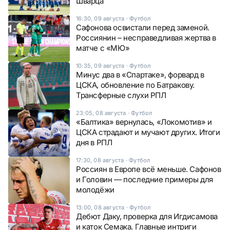
Шварца
16:30, 09 августа
·
Футбол
Сафонова освистали перед заменой.
Россиянин – несправедливая жертва в
матче с «МЮ»
10:35, 09 августа
·
Футбол
Минус два в «Спартаке», форвард в
ЦСКА, обновление по Батракову.
Трансферные слухи РПЛ
23:05, 08 августа
·
Футбол
«Балтика» вернулась, «Локомотив» и
ЦСКА страдают и мучают других. Итоги
дня в РПЛ
17:30, 08 августа
·
Футбол
Россиян в Европе всё меньше. Сафонов
и Головин — последние примеры для
молодёжи
13:00, 08 августа
·
Футбол
Дебют Даку, проверка для Игдисамова
и каток Семака. Главные интриги