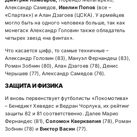
Александр Самедов,
Ивелин Попов
(все –
«Спартак») и Алан Дзагоев (ЦСКА). У армейцев
могло быть на одного человека больше, так как
монегаск Александр Головин также обладатель
четырех звезд «на финтах».
Что касается цифр, то самые техничные –
Александр Головин (83), Мануэл Фернандеш (83),
Роман Зобнин (80), Алан Дзагоев (78), Денис
Черышев (77), Александр Самедов (76).
ЗАЩИТА И ФИЗИКА
И вновь первенствует футболисты «Локомотива»
– Бенедикт Хеведес и Ведран Чорлука, их рейтинг
защиты 82 и 81 соответственно. Далее Марио
Фернандес (81),
Соломон Кверквелия
(78), Роман
Зобнин (78) и
Виктор Васин
(77).