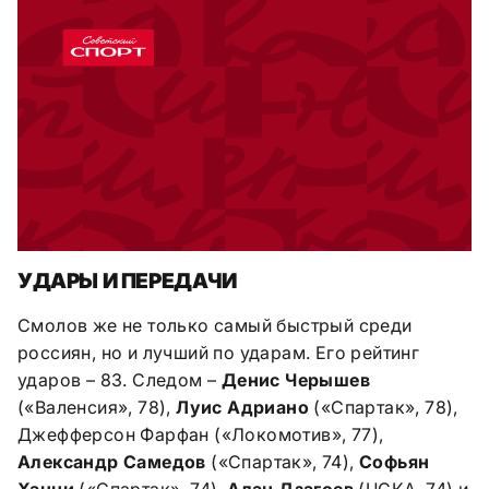
УДАРЫ И ПЕРЕДАЧИ
Смолов же не только самый быстрый среди
россиян, но и лучший по ударам. Его рейтинг
ударов – 83. Следом –
Денис Черышев
(«Валенсия», 78),
Луис Адриано
(«Спартак», 78),
Джефферсон Фарфан («Локомотив», 77),
Александр Самедов
(«Спартак», 74),
Софьян
Ханни
(«Спартак», 74),
Алан Дзагоев
(ЦСКА, 74) и