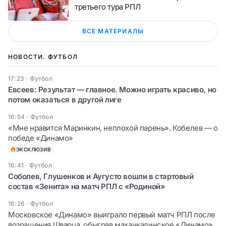
третьего тура РПЛ
ВСЕ МАТЕРИАЛЫ
НОВОСТИ. ФУТБОЛ
17:23
·
Футбол
Евсеев: Результат — главное. Можно играть красиво, но
потом оказаться в другой лиге
16:54
·
Футбол
«Мне нравится Маринкин, неплохой парень». Кобелев — о
победе «Динамо»
ЭКСКЛЮЗИВ
16:41
·
Футбол
Соболев, Глушенков и Аугусто вошли в стартовый
состав «Зенита» на матч РПЛ с «Родиной»
16:26
·
Футбол
Московское «Динамо» выиграло первый матч РПЛ после
возращения Шварца, обыграв махачкалинское «Динамо»