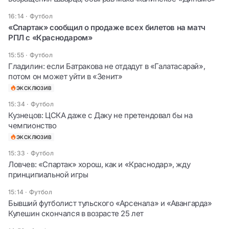
16:14
·
Футбол
«Спартак» сообщил о продаже всех билетов на матч
РПЛ с «Краснодаром»
15:55
·
Футбол
Гладилин: если Батракова не отдадут в «Галатасарай»,
потом он может уйти в «Зенит»
ЭКСКЛЮЗИВ
15:34
·
Футбол
Кузнецов: ЦСКА даже с Даку не претендовал бы на
чемпионство
ЭКСКЛЮЗИВ
15:33
·
Футбол
Ловчев: «Спартак» хорош, как и «Краснодар», жду
принципиальной игры
15:14
·
Футбол
Бывший футболист тульского «Арсенала» и «Авангарда»
Кулешин скончался в возрасте 25 лет