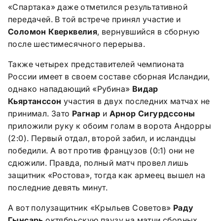
«Спартака» даже отметился результативной
передачей. В той встрече принял участие и
Соломон Кверквелия
, вернувшийся в сборную
после шестимесячного перерыва.
Также четырех представителей чемпионата
России имеет в своем составе сборная Исландии,
однако нападающий «Рубина»
Видар
Кьяртанссон
участия в двух последних матчах не
принимал. Зато
Рагнар
и
Арнор Сигурдссоны
приложили руку к обоим голам в ворота Андорры
(2:0). Первый отдал, второй забил, и исландцы
победили. А вот против французов (0:1) они не
сдюжили. Правда, полный матч провел лишь
защитник «Ростова», тогда как армеец вышел на
последние девять минут.
А вот полузащитник «Крыльев Советов»
Раду
Гынсарь
октябрьскую паузу на матчи сборных