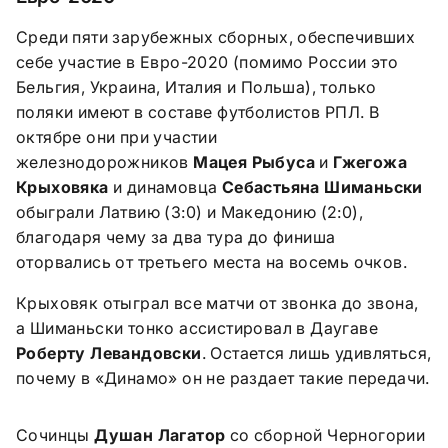
Среди пяти зарубежных сборных, обеспечивших
себе участие в Евро-2020 (помимо России это
Бельгия, Украина, Италия и Польша), только
поляки имеют в составе футболистов РПЛ. В
октябре они при участии
железнодорожников
Мацея Рыбуса
и
Гжегожа
Крыховяка
и динамовца
Себастьяна Шиманьски
обыграли Латвию (3:0) и Македонию (2:0),
благодаря чему за два тура до финиша
оторвались от третьего места на восемь очков.
Крыховяк отыграл все матчи от звонка до звона,
а Шиманьски тонко ассистировал в Даугаве
Роберту Левандовски
. Остается лишь удивляться,
почему в «Динамо» он не раздает такие передачи.
Сочинцы
Душан Лагатор
со сборной Черногории