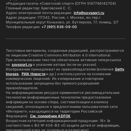
«Редакция газеты «Советский спорт» (ОГРН 5147746142704)
Главный редактор: Бреговский С. С.
Адрес электронной почты редакции:
info@sovsport.ru
Адрес редакции: 117342, Россия, г. Москва, вн.тер.г.
Муниципальный округ Коньково, ул. Бутлерова, 17, помещ. 2/7
Телефон редакции:
+7 (991) 636-09-00
Текстовые материалы, созданные редакцией, распространяются
по лицензии Creative Commons Attribution 4.0 International.
При использовании текстов обязательна активная гиперссылка
на
sovsport.ru
и указание автора (если он указан).
Изображения принадлежат их правообладателям (включая
Getty
Images
,
РИА Новости
и др.) и используются на основании
коммерческих лицензий. Их копирование и повторное
использование запрещены без прямого разрешения
правообладателя.
На информационном ресурсе применяются рекомендательные
технологии (информационные технологии предоставления
информации на основе сбора, систематизации и анализа
сведений, относящихся к предпочтениям пользователей сети
«Интернет», находящихся на территории Российской
Федерации).
См. подробнее ADFOX
Возрастная категория информационной продукции: 18+ (в
соответствии с ФЗ № 436-ФЗ «О защите детей от информации,
причиняющей вред их здоровью и развитию»)