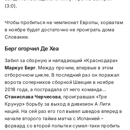
(3:0).
Чтобы пробиться на чемпионат Европы, хорватам
в ноябре будет достаточно не проиграть дома
Словакии.
Берг огорчил Де Хеа
Забил за сборную и нападающий «Краснодара»
Маркус Берг
. Между прочим, впервые в этом
отборочном цикле. В последний раз он поражал
ворота соперников сборной Швеции в ноябре
2018 года, а пострадала от него команда…
Станислава Черчесова
, проигравшая «Тре
Крунур» борьбу за выход в дивизион
A
Лиги
наций. На сей раз его гол вывел шведов вперед в
начале второго тайма матча с Испанией –
форвард со второй попытки сумел-таки пробить