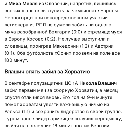
и
Миха Мевля
из Словении, напротив, лишились
всяких шансов выступить на чемпионате Европы.
Черногорцы при непосредственном участии
легионера из РПЛ не сумели забить ни одного
мяча разобранной Болгарии (0:0) и стремящемуся
в Европу Косово (0:2). Не лучше выступили и
словенцы, проиграв Македонии (1:2) и Австрии
(0:1). Оба футболиста «Сочи» провели на поле все
180 минут.
Влашич опять забил за Хорватию
В сентябре полузащитник ЦСКА
Никола Влашич
забил первый мяч за сборную Хорватии, а месяц
спустя отличился вновь. Его гол на 9-й минуте
помог хорватам увезти важнейшую ничью из
Уэльса (1:1) и сохранить лидерство в своей группе.
Туром ранее лидер армейцев получил передышку,
выйдя на последние 16 минут против Венгрии