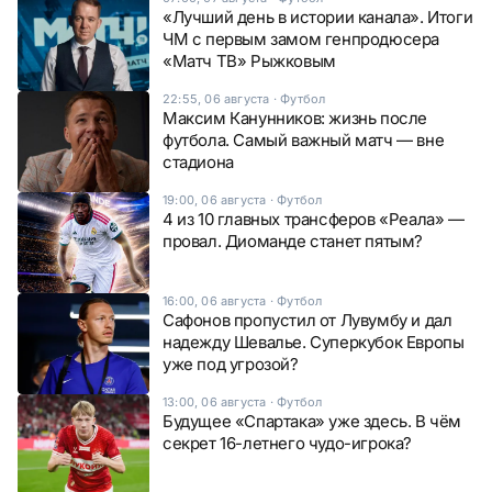
«Лучший день в истории канала». Итоги
ЧМ с первым замом генпродюсера
«Матч ТВ» Рыжковым
22:55, 06 августа
·
Футбол
Максим Канунников: жизнь после
футбола. Самый важный матч — вне
стадиона
19:00, 06 августа
·
Футбол
4 из 10 главных трансферов «Реала» —
провал. Диоманде станет пятым?
16:00, 06 августа
·
Футбол
Сафонов пропустил от Лувумбу и дал
надежду Шевалье. Суперкубок Европы
уже под угрозой?
13:00, 06 августа
·
Футбол
Будущее «Спартака» уже здесь. В чём
секрет 16-летнего чудо-игрока?