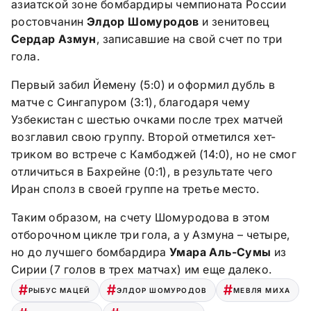
азиатской зоне бомбардиры чемпионата России
ростовчанин
Элдор Шомуродов
и зенитовец
Сердар Азмун
, записавшие на свой счет по три
гола.
Первый забил Йемену (5:0) и оформил дубль в
матче с Сингапуром (3:1), благодаря чему
Узбекистан с шестью очками после трех матчей
возглавил свою группу. Второй отметился хет-
триком во встрече с Камбоджей (14:0), но не смог
отличиться в Бахрейне (0:1), в результате чего
Иран сполз в своей группе на третье место.
Таким образом, на счету Шомуродова в этом
отборочном цикле три гола, а у Азмуна – четыре,
но до лучшего бомбардира
Умара Аль-Сумы
из
Сирии (7 голов в трех матчах) им еще далеко.
РЫБУС МАЦЕЙ
ЭЛДОР ШОМУРОДОВ
МЕВЛЯ МИХА