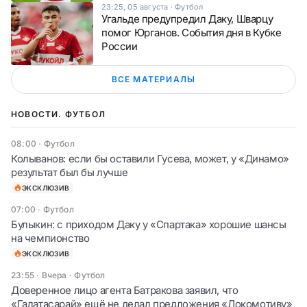
23:25, 05 августа
·
Футбол
Угальде предупредил Даку, Шварцу
помог Юрганов. События дня в Кубке
России
ВСЕ МАТЕРИАЛЫ
НОВОСТИ. ФУТБОЛ
08:00
·
Футбол
Колыванов: если бы оставили Гусева, может, у «Динамо»
результат был бы лучше
ЭКСКЛЮЗИВ
07:00
·
Футбол
Булыкин: с приходом Даку у «Спартака» хорошие шансы
на чемпионство
ЭКСКЛЮЗИВ
23:55 · Вчера
·
Футбол
Доверенное лицо агента Батракова заявил, что
«Галатасарай» ещё не делал предложения «Локомотиву»