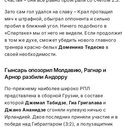
Зато сам гол удался на славу – Крал протащил
мяч к штрафной, обыграл оппонента и сильно
пробил в ближний угол. Ничего подобного в
«Спартаке» мы от него не видели. Если продолжит
в том же духе, сможет убедить нового главного
тренера красно-белых
Доменико Тедеско
в
своей необходимости.
Гынсарь опозорил Молдавию, Рагнар и
Арнор разбили Андорру
По-прежнему наиболее широко РПЛ
представлена в сборной Грузии, в составе
которой
Джемал Табидзе
,
Гиа Григалава
и
Джано Ананидзе
сгоняли нулевую ничью с
Ирландией. Двое последних приняли участие и в
победе над Гибралтаром (3:2), а полузащитник