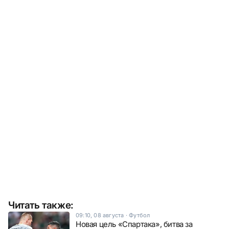
Читать также:
09:10, 08 августа
·
Футбол
Новая цель «Спартака», битва за