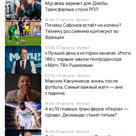
Мусаева, вариант для Дзюбы.
Трансферные слухи РПЛ
16:00, 07 августа
·
Футбол
Почему Сафонов встаёт на колено?
Технику россиянина критикуют во
Франции
07:00, 07 августа
·
Футбол
«Лучший день в истории канала». Итоги
ЧМ с первым замом генпродюсера
«Матч ТВ» Рыжковым
22:55, 06 августа
·
Футбол
Максим Канунников: жизнь после
футбола. Самый важный матч — вне
стадиона
19:00, 06 августа
·
Футбол
4 из 10 главных трансферов «Реала» —
провал. Диоманде станет пятым?
16:00, 06 августа
·
Футбол