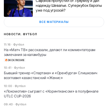
Сафонов пропустил от Лувумбу и дал
надежду Шевалье. Суперкубок Европы
уже под угрозой?
ВСЕ МАТЕРИАЛЫ
НОВОСТИ. ФУТБОЛ
11:16
·
Футбол
На «Матч ТВ» рассказали, делают ли комментаторам
замечания за каламбуры
ЭКСКЛЮЗИВ
10:41
·
Футбол
Бывший тренер «Спартака» и «Оренбурга» Слишкович
возглавил казахстанский «Женис»
10:00
·
Футбол
«Локомотив» сыграет с «Коринтиансом» в полуфинале
UTLC CUP-2026
09:40
·
Футбол