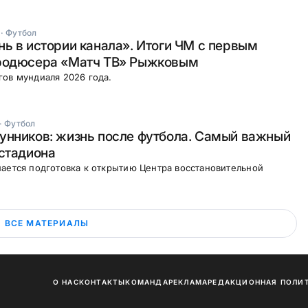
·
Футбол
ь в истории канала». Итоги ЧМ с первым
родюсера «Матч ТВ» Рыжковым
ов мундиаля 2026 года.
·
Футбол
унников: жизнь после футбола. Самый важный
стадиона
ается подготовка к открытию Центра восстановительной
ВСЕ МАТЕРИАЛЫ
О НАС
КОНТАКТЫ
КОМАНДА
РЕКЛАМА
РЕДАКЦИОННАЯ ПОЛИ