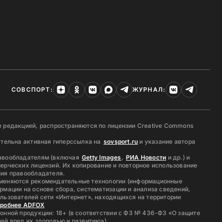
СОВСПОРТ:
ЖУРНАЛ:
 редакцией, распространяются по лицензии Creative Commons
ательна активная гиперссылка на
sovsport.ru
и указание автора
авообладателям (включая
Getty Images
,
РИА Новости
и др.) и
ерческих лицензий. Их копирование и повторное использование
ия правообладателя.
меняются рекомендательные технологии (информационные
рмации на основе сбора, систематизации и анализа сведений,
льзователей сети «Интернет», находящихся на территории
дробнее ADFOX
онной продукции: 18+ (в соответствии с ФЗ № 436-ФЗ «О защите
ей вред их здоровью и развитию»)