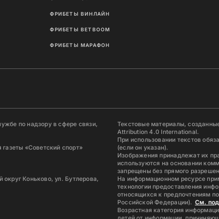
ФРИБЕТЫ ВИНЛАЙН
ФРИБЕТЫ BETBOOM
ФРИБЕТЫ МАРАФОН
ужбе по надзору в сфере связи,
Текстовые материалы, созданные
Attribution 4.0 International.
При использовании текстов обяз
 газеты «Советский спорт»
(если он указан).
Изображения принадлежат их пр
используются на основании комм
запрещены без прямого разрешен
й округ Коньково, ул. Бутлерова,
На информационном ресурсе при
технологии предоставления инфо
относящихся к предпочтениям по
Российской Федерации).
См. по
Возрастная категория информаци
детей от информации, причиняющ