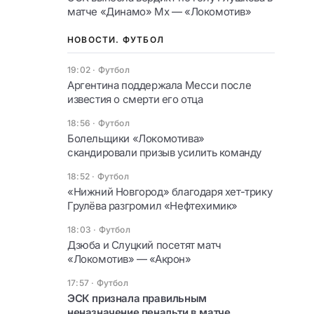
матче «Динамо» Мх — «Локомотив»
НОВОСТИ. ФУТБОЛ
19:02
·
Футбол
Аргентина поддержала Месси после
известия о смерти его отца
18:56
·
Футбол
Болельщики «Локомотива»
скандировали призыв усилить команду
18:52
·
Футбол
«Нижний Новгород» благодаря хет-трику
Грулёва разгромил «Нефтехимик»
18:03
·
Футбол
Дзюба и Слуцкий посетят матч
«Локомотив» — «Акрон»
17:57
·
Футбол
ЭСК признала правильным
неназначение пенальти в матче