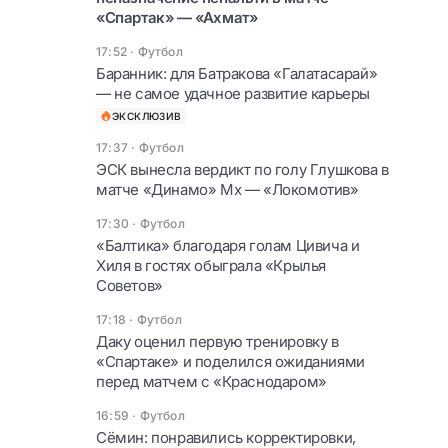
«Спартак» — «Ахмат»
17:52
·
Футбол
Баранник: для Батракова «Галатасарай»
— не самое удачное развитие карьеры
ЭКСКЛЮЗИВ
17:37
·
Футбол
ЭСК вынесла вердикт по голу Глушкова в
матче «Динамо» Мх — «Локомотив»
17:30
·
Футбол
«Балтика» благодаря голам Цивича и
Хиля в гостях обыграла «Крылья
Советов»
17:18
·
Футбол
Даку оценил первую тренировку в
«Спартаке» и поделился ожиданиями
перед матчем с «Краснодаром»
16:59
·
Футбол
Сёмин: понравились корректировки,