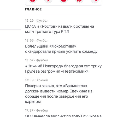
ГЛАВНОЕ
19:29
·
Футбол
ЦСКА и «Ростов» назвали составы на
матч третьего тура РПЛ
18:56
·
Футбол
Болельщики «Локомотива»
скандировали призыв усилить команду
18:52
·
Футбол
«Нижний Новгород» благодаря хет-трику
Грулёва разгромил «Нефтехимик»
17:39
·
Хоккей
Панарин заявил, что «Вашингтон»
должен вывести номер Овечкина из
обращения после завершения его
карьеры
17:37
·
Футбол
ЭСК вынесла вердикт по голу Глушкова в