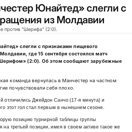
нчестер Юнайтед» слегли с
вращения из Молдавии
е против "Шерифа" (2:0).
айтед» слегли с признаками пищевого
Молдавии, где 15 сентября состоялся матч
«Шерифом» (2:0). Об этом сообщают зарубежные
ская команда вернулась в Манчестер на частном
гие почувствовали себя плохо.
й отличились Джейдон Санчо (17-я минута) и
ого этот гол стал первым в нынешнем сезоне.
торую позицию турнирной таблицы группы
 на третьей позиции, имея в своем активе такое же