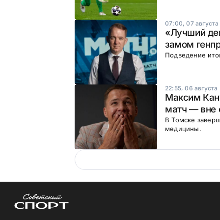
07:00, 07 августа
«Лучший ден
замом генп
Подведение итог
22:55, 06 августа
Максим Кан
матч — вне 
В Томске заверш
медицины.