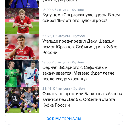
13:00, 06 августа
·
Футбол
Будущее «Спартака» уже здесь. В чём
секрет 16-летнего чудо-игрока?
23:25, 05 августа
·
Футбол
Угальде предупредил Даку, Шварцу
помог Юрганов. События дня в Кубке
России
18:00, 05 августа
·
Футбол
Сериал Забарного с Сафоновым
заканчивается. Матвею будет легче
после ухода украинца
23:45, 04 августа
·
Футбол
Фанаты не простили Баринова, «Акрон»
валится без Дзюбы. События старта
Кубка России
ВСЕ МАТЕРИАЛЫ