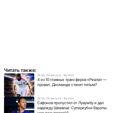
Читать также:
19:00, 06 августа
·
Футбол
4 из 10 главных трансферов «Реала» —
провал. Диоманде станет пятым?
16:00, 06 августа
·
Футбол
Сафонов пропустил от Лувумбу и дал
надежду Шевалье. Суперкубок Европы
уже под угрозой?