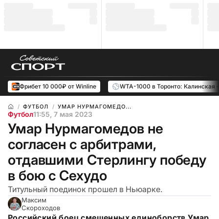
Фрибет 10 000₽ от Winline
WTA-1000 в Торонто: Калинская 
ФУТБОЛ
УМАР НУРМАГОМЕДО...
Футбол
11:55, 7 мая 2023
Умар Нурмагомедов не
согласен с арбитрами,
отдавшими Стерлингу победу
в бою с Сехудо
Титульный поединок прошел в Ньюарке.
Максим
Скороходов
Российский боец смешенных единоборств Умар