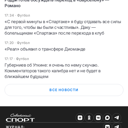
Романо
17:34
·
Футбол
«С первой минуты в «Спартаке» я буду отдавать все силы
для того, чтобы вы были счастливы». Даку —
болельщикам «Cпартака» после перехода в клуб
17:20
·
Футбол
«Реал» объявил о трансфере Диоманде
17:17
·
Футбол
Губерниев об Уткине: я очень по нему скучаю.
Комментаторов такого калибра нет и не будет в
ближайшем будущем
ВСЕ НОВОСТИ
ЖУРНАЛ: