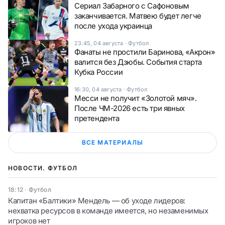
Сериал Забарного с Сафоновым
заканчивается. Матвею будет легче
после ухода украинца
23:45, 04 августа
·
Футбол
Фанаты не простили Баринова, «Акрон»
валится без Дзюбы. События старта
Кубка России
16:30, 04 августа
·
Футбол
Месси не получит «Золотой мяч».
После ЧМ-2026 есть три явных
претендента
ВСЕ МАТЕРИАЛЫ
НОВОСТИ. ФУТБОЛ
18:12
·
Футбол
Капитан «Балтики» Мендель — об уходе лидеров:
нехватка ресурсов в команде имеется, но незаменимых
игроков нет