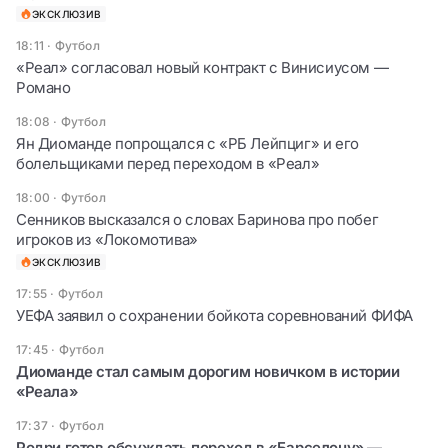
ЭКСКЛЮЗИВ
18:11
·
Футбол
«Реал» согласовал новый контракт с Винисиусом —
Романо
18:08
·
Футбол
Ян Диоманде попрощался с «РБ Лейпциг» и его
болельщиками перед переходом в «Реал»
18:00
·
Футбол
Сенников высказался о словах Баринова про побег
игроков из «Локомотива»
ЭКСКЛЮЗИВ
17:55
·
Футбол
УЕФА заявил о сохранении бойкота соревнований ФИФА
17:45
·
Футбол
Диоманде стал самым дорогим новичком в истории
«Реала»
17:37
·
Футбол
Родри готов обсуждать переход в «Барселону» —