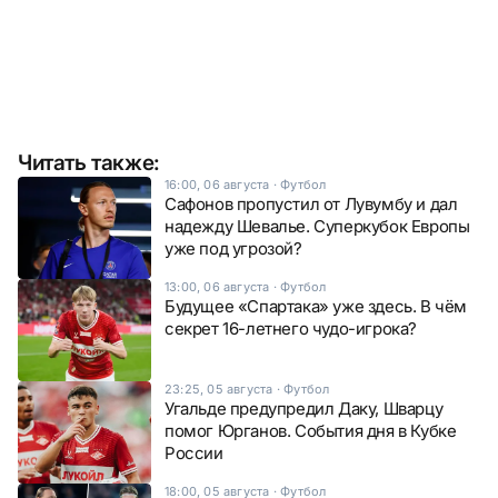
Читать также:
16:00, 06 августа
·
Футбол
Сафонов пропустил от Лувумбу и дал
надежду Шевалье. Суперкубок Европы
уже под угрозой?
13:00, 06 августа
·
Футбол
Будущее «Спартака» уже здесь. В чём
секрет 16-летнего чудо-игрока?
23:25, 05 августа
·
Футбол
Угальде предупредил Даку, Шварцу
помог Юрганов. События дня в Кубке
России
18:00, 05 августа
·
Футбол