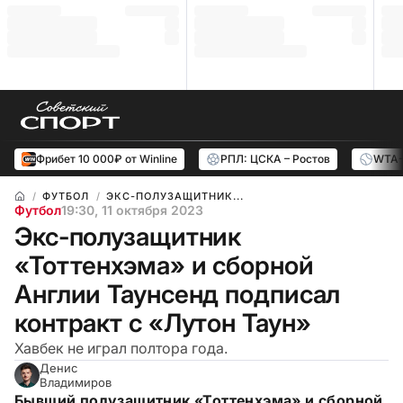
Фрибет 10 000₽ от Winline
РПЛ: ЦСКА – Ростов
WTA-
ФУТБОЛ
ЭКС-ПОЛУЗАЩИТНИК...
Футбол
19:30, 11 октября 2023
Экс-полузащитник
«Тоттенхэма» и сборной
Англии Таунсенд подписал
контракт с «Лутон Таун»
Хавбек не играл полтора года.
Денис
Владимиров
Бывший полузащитник «Тоттенхэма» и сборной