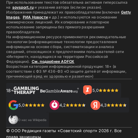
При использовании текстов обязательна активная гиперссылка
на
sovsport.ru
и указание автора (если он указан).
Изображения принадлежат их правообладателям (включая
Getty
Images
,
РИА Новости
и др.) и используются на основании
коммерческих лицензий. Их копирование и повторное
использование запрещены без прямого разрешения
правообладателя.
На информационном ресурсе применяются рекомендательные
технологии (информационные технологии предоставления
информации на основе сбора, систематизации и анализа
сведений, относящихся к предпочтениям пользователей сети
«Интернет», находящихся на территории Российской
Федерации).
См. подробнее ADFOX
Возрастная категория информационной продукции: 18+ (в
соответствии с ФЗ № 436-ФЗ «О защите детей от информации,
причиняющей вред их здоровью и развитию»)
18+
5,0
5,0
4,2
4,3
О нас на Wikipedia
© ООО Редакция газеты «Советский спорт»
2026
г. Все
права защищены.