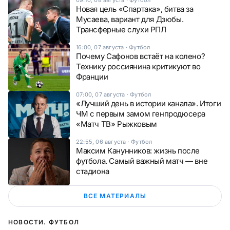
09:10, 08 августа
·
Футбол
Новая цель «Спартака», битва за
Мусаева, вариант для Дзюбы.
Трансферные слухи РПЛ
16:00, 07 августа
·
Футбол
Почему Сафонов встаёт на колено?
Технику россиянина критикуют во
Франции
07:00, 07 августа
·
Футбол
«Лучший день в истории канала». Итоги
ЧМ с первым замом генпродюсера
«Матч ТВ» Рыжковым
22:55, 06 августа
·
Футбол
Максим Канунников: жизнь после
футбола. Самый важный матч — вне
стадиона
ВСЕ МАТЕРИАЛЫ
НОВОСТИ. ФУТБОЛ