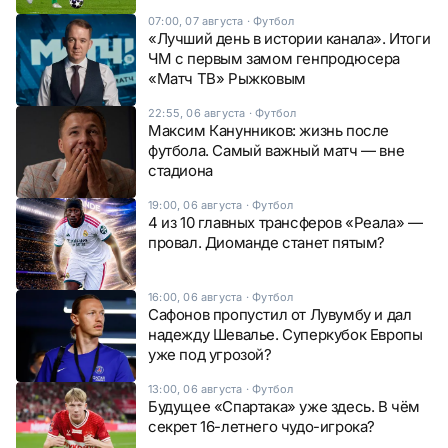
07:00, 07 августа
·
Футбол
«Лучший день в истории канала». Итоги
ЧМ с первым замом генпродюсера
«Матч ТВ» Рыжковым
22:55, 06 августа
·
Футбол
Максим Канунников: жизнь после
футбола. Самый важный матч — вне
стадиона
19:00, 06 августа
·
Футбол
4 из 10 главных трансферов «Реала» —
провал. Диоманде станет пятым?
16:00, 06 августа
·
Футбол
Сафонов пропустил от Лувумбу и дал
надежду Шевалье. Суперкубок Европы
уже под угрозой?
13:00, 06 августа
·
Футбол
Будущее «Спартака» уже здесь. В чём
секрет 16-летнего чудо-игрока?