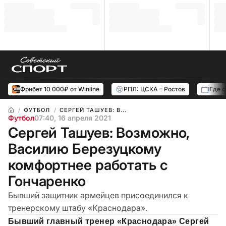
Фрибет 10 000₽ от Winline
РПЛ: ЦСКА – Ростов
Где 
ФУТБОЛ
СЕРГЕЙ ТАШУЕВ: В...
Футбол
07:40, 16 апреля 2021
Сергей Ташуев: Возможно,
Василию Березуцкому
комфортнее работать с
Гончаренко
Бывший защитник армейцев присоединился к
тренерскому штабу «Краснодара».
Бывший главный тренер «Краснодара» Сергей