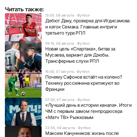
Читать также:
13:00, 08 августа
·
Футбол
Дебют Даку, проверка для Игдисамова
и каток Семака. Главные интриги
третьего тура РПЛ
09:10, 08 августа
·
Футбол
Новая цель «Спартака», битва за
Мусаева, вариант для Дзюбы.
Трансферные слухи РПЛ
16:00, 07 августа
·
Футбол
Почему Сафонов встаёт на колено?
Технику россиянина критикуют во
Франции
07:00, 07 августа
·
Футбол
«Лучший день в истории канала». Итоги
ЧМ с первым замом генпродюсера
«Матч ТВ» Рыжковым
22:55, 06 августа
·
Футбол
Максим Канунников: жизнь после