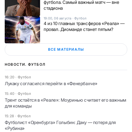
футбола. Самый важный матч — вне
стадиона
19:00, 06 августа
·
Футбол
4 из 10 главных трансферов «Реала» —
провал. Диоманде станет пятым?
ВСЕ МАТЕРИАЛЫ
НОВОСТИ. ФУТБОЛ
16:20
·
Футбол
Лукаку согласился перейти в «Фенербахче»
15:40
·
Футбол
Трент остаётся в «Реале»: Моуринью считает его важным
для команды
15:28
·
Футбол
Футболист «Оренбурга» Голыбин: Даку — потеря для
«Рубина»