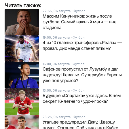
Читать также:
22:55, 06 августа
·
Футбол
Максим Канунников: жизнь после
футбола. Самый важный матч — вне
стадиона
19:00, 06 августа
·
Футбол
4 из 10 главных трансферов «Реала» —
провал. Диоманде станет пятым?
16:00, 06 августа
·
Футбол
Сафонов пропустил от Лувумбу и дал
надежду Шевалье. Суперкубок Европы
уже под угрозой?
13:00, 06 августа
·
Футбол
Будущее «Спартака» уже здесь. В чём
секрет 16-летнего чудо-игрока?
23:25, 05 августа
·
Футбол
Угальде предупредил Даку, Шварцу
помог Юрганов. События дня в Кубке