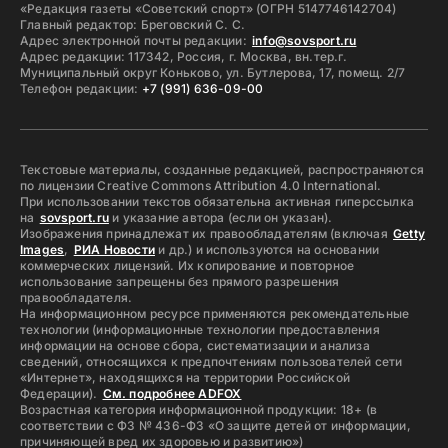
«Редакция газеты «Советский спорт» (ОГРН 5147746142704)
Главный редактор: Бреговский С. С.
Адрес электронной почты редакции:
info@sovsport.ru
Адрес редакции: 117342, Россия, г. Москва, вн.тер.г.
Муниципальный округ Коньково, ул. Бутлерова, 17, помещ. 2/7
Телефон редакции:
+7 (991) 636-09-00
Текстовые материалы, созданные редакцией, распространяются
по лицензии Creative Commons Attribution 4.0 International.
При использовании текстов обязательна активная гиперссылка
на
sovsport.ru
и указание автора (если он указан).
Изображения принадлежат их правообладателям (включая
Getty
Images
,
РИА Новости
и др.) и используются на основании
коммерческих лицензий. Их копирование и повторное
использование запрещены без прямого разрешения
правообладателя.
На информационном ресурсе применяются рекомендательные
технологии (информационные технологии предоставления
информации на основе сбора, систематизации и анализа
сведений, относящихся к предпочтениям пользователей сети
«Интернет», находящихся на территории Российской
Федерации).
См. подробнее ADFOX
Возрастная категория информационной продукции: 18+ (в
соответствии с ФЗ № 436-ФЗ «О защите детей от информации,
причиняющей вред их здоровью и развитию»)