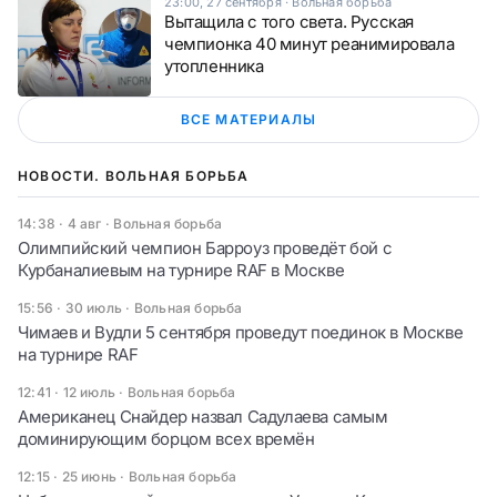
23:00, 27 сентября
·
Вольная борьба
Вытащила с того света. Русская
чемпионка 40 минут реанимировала
утопленника
ВСЕ МАТЕРИАЛЫ
НОВОСТИ. ВОЛЬНАЯ БОРЬБА
14:38 · 4 авг
·
Вольная борьба
Олимпийский чемпион Барроуз проведёт бой с
Курбаналиевым на турнире RAF в Москве
15:56 · 30 июль
·
Вольная борьба
Чимаев и Вудли 5 сентября проведут поединок в Москве
на турнире RAF
12:41 · 12 июль
·
Вольная борьба
Американец Снайдер назвал Садулаева самым
доминирующим борцом всех времён
12:15 · 25 июнь
·
Вольная борьба