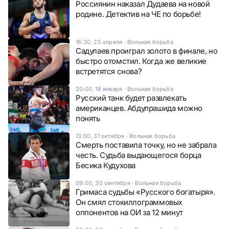
Россиянин наказал Дудаева на новой
родине. Детектив на ЧЕ по борьбе!
16:30, 25 апреля
·
Вольная борьба
Садулаев проиграл золото в финале, но
быстро отомстил. Когда же великие
встретятся снова?
20:00, 16 января
·
Вольная борьба
Русский танк будет развлекать
американцев. Абдулрашида можно
понять
13:00, 31 октября
·
Вольная борьба
Смерть поставила точку, но не забрала
честь. Судьба выдающегося борца
Бесика Кудухова
09:00, 30 сентября
·
Вольная борьба
Гримаса судьбы «Русского богатыря».
Он смял стокиллограммовых
оппонентов на ОИ за 12 минут