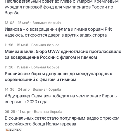
Наблюдательный совет во главе с Умаром Кремлевым
учредил призовой фонд для чемпионатов России по
борьбе
13:08 · 15 май
·
Вольная борьба
Иванова – о возвращении флага и гимна борцам РФ:
надеюсь, откроются двери в других видах спорта
11:56 · 15 май
·
Вольная борьба
Мамиашвили: бюро UWW единогласно проголосовало
за возвращение России с флагом и гимном
11:20 · 15 май
·
Вольная борьба
Российские борцы допущены до международных
соревнований с флагом и гимном
14:36 · 24 апр
·
Вольная борьба
Абдулрашид Садулаев победил на чемпионате Европы
впервые с 2020 года
09:25 · 11 март
·
Вольная борьба
В социальных сетях стало популярным видео с трюком
российского борца Исламгереева
ВИДЕО