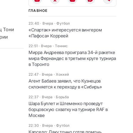
ГЛАВНОЕ
23:40 · Вчера
·
Футбол
ц Тони
«Спартак» интересуется вингером
«Пафоса» Корреей
ории
22:51 · Вчера
·
Теннис
Мирра Андреева проиграла 34-й ракетке
мира Фернандес в третьем круге турнира
в Торонто
22:47 · Вчера
·
Хоккей
Агент Бабаев заявил, что Кузнецов
склоняется к переходу в «Сибирь»
22:37 · Вчера
·
Борьба
Шара Буллет и Шлеменко проведут
борцовскую схватку на турнире RAF в
Москве
22:30 · Вчера
·
Футбол
Карседо: Даку точно готов помочь