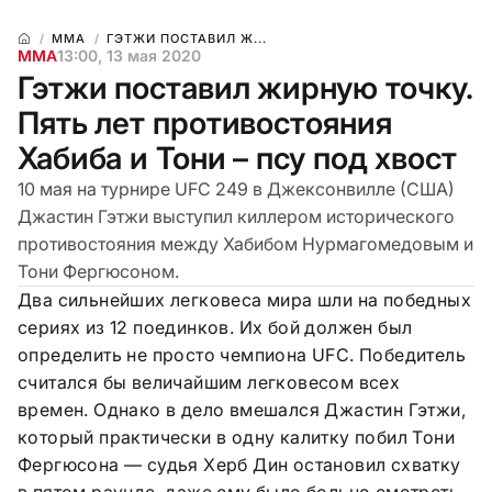
ММА
ГЭТЖИ ПОСТАВИЛ Ж...
ММА
13:00, 13 мая 2020
Гэтжи поставил жирную точку.
Пять лет противостояния
Хабиба и Тони – псу под хвост
10 мая на турнире UFC 249 в Джексонвилле (США)
Джастин Гэтжи выступил киллером исторического
противостояния между Хабибом Нурмагомедовым и
Тони Фергюсоном.
Два сильнейших легковеса мира шли на победных
сериях из 12 поединков. Их бой должен был
определить не просто чемпиона
UFC.
Победитель
считался бы величайшим легковесом всех
времен. Однако в дело вмешался Джастин Гэтжи,
который практически в одну калитку побил Тони
Фергюсона — судья Херб Дин остановил схватку
в пятом раунде, даже ему было больно смотреть