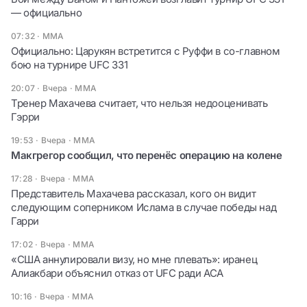
— официально
07:32
·
ММА
Официально: Царукян встретится с Руффи в со-главном
бою на турнире UFC 331
20:07 · Вчера
·
ММА
Тренер Махачева считает, что нельзя недооценивать
Гэрри
19:53 · Вчера
·
ММА
Макгрегор сообщил, что перенёс операцию на колене
17:28 · Вчера
·
ММА
Представитель Махачева рассказал, кого он видит
следующим соперником Ислама в случае победы над
Гарри
17:02 · Вчера
·
ММА
«США аннулировали визу, но мне плевать»: иранец
Алиакбари объяснил отказ от UFC ради ACA
10:16 · Вчера
·
ММА