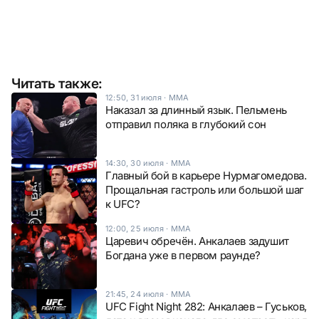
Читать также:
12:50, 31 июля
·
ММА
Наказал за длинный язык. Пельмень
отправил поляка в глубокий сон
14:30, 30 июля
·
ММА
Главный бой в карьере Нурмагомедова.
Прощальная гастроль или большой шаг
к UFC?
12:00, 25 июля
·
ММА
Царевич обречён. Анкалаев задушит
Богдана уже в первом раунде?
21:45, 24 июля
·
ММА
UFC Fight Night 282: Анкалаев – Гуськов,