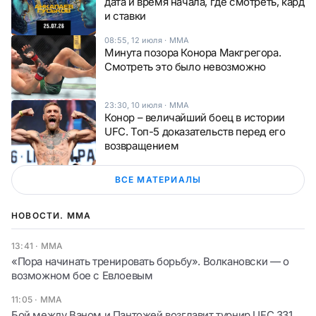
дата и время начала, где смотреть, кард
и ставки
08:55, 12 июля
·
ММА
Минута позора Конора Макгрегора.
Смотреть это было невозможно
23:30, 10 июля
·
ММА
Конор – величайший боец в истории
UFC. Топ-5 доказательств перед его
возвращением
ВСЕ МАТЕРИАЛЫ
НОВОСТИ. ММА
13:41
·
ММА
«Пора начинать тренировать борьбу». Волкановски — о
возможном бое с Евлоевым
11:05
·
ММА
Бой между Ваном и Пантожей возглавит турнир UFC 331