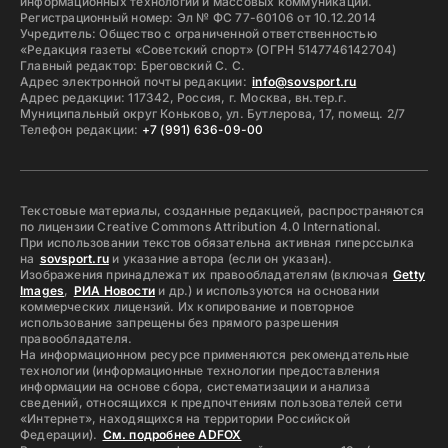
информационных технологий и массовых коммуникаций.
Регистрационный номер: Эл № ФС 77-60106 от 10.12.2014
Учредитель: Общество с ограниченной ответственностью
«Редакция газеты «Советский спорт» (ОГРН 5147746142704)
Главный редактор: Бреговский С. С.
Адрес электронной почты редакции:
info@sovsport.ru
Адрес редакции: 117342, Россия, г. Москва, вн.тер.г.
Муниципальный округ Коньково, ул. Бутлерова, 17, помещ. 2/7
Телефон редакции:
+7 (991) 636-09-00
Текстовые материалы, созданные редакцией, распространяются
по лицензии Creative Commons Attribution 4.0 International.
При использовании текстов обязательна активная гиперссылка
на
sovsport.ru
и указание автора (если он указан).
Изображения принадлежат их правообладателям (включая
Getty
Images
,
РИА Новости
и др.) и используются на основании
коммерческих лицензий. Их копирование и повторное
использование запрещены без прямого разрешения
правообладателя.
На информационном ресурсе применяются рекомендательные
технологии (информационные технологии предоставления
информации на основе сбора, систематизации и анализа
сведений, относящихся к предпочтениям пользователей сети
«Интернет», находящихся на территории Российской
Федерации).
См. подробнее ADFOX