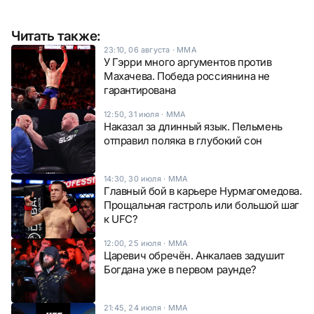
Читать также:
23:10, 06 августа
·
ММА
У Гэрри много аргументов против
Махачева. Победа россиянина не
гарантирована
12:50, 31 июля
·
ММА
Наказал за длинный язык. Пельмень
отправил поляка в глубокий сон
14:30, 30 июля
·
ММА
Главный бой в карьере Нурмагомедова.
Прощальная гастроль или большой шаг
к UFC?
12:00, 25 июля
·
ММА
Царевич обречён. Анкалаев задушит
Богдана уже в первом раунде?
21:45, 24 июля
·
ММА