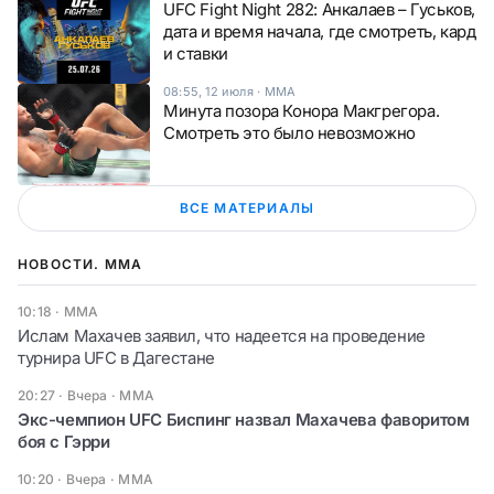
UFC Fight Night 282: Анкалаев – Гуськов,
дата и время начала, где смотреть, кард
и ставки
08:55, 12 июля
·
ММА
Минута позора Конора Макгрегора.
Смотреть это было невозможно
ВСЕ МАТЕРИАЛЫ
НОВОСТИ. ММА
10:18
·
ММА
Ислам Махачев заявил, что надеется на проведение
турнира UFC в Дагестане
20:27 · Вчера
·
ММА
Экс-чемпион UFC Биспинг назвал Махачева фаворитом
боя с Гэрри
10:20 · Вчера
·
ММА