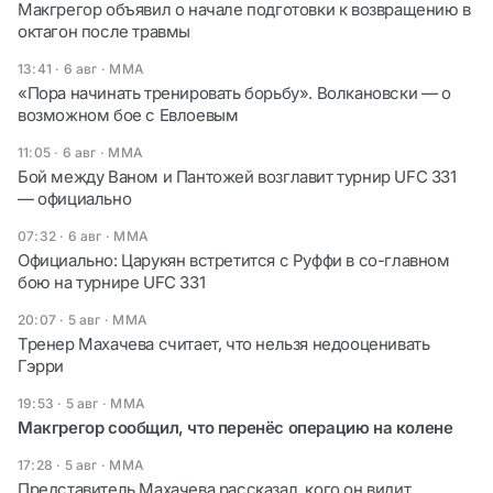
Макгрегор объявил о начале подготовки к возвращению в
октагон после травмы
13:41 · 6 авг
·
ММА
«Пора начинать тренировать борьбу». Волкановски — о
возможном бое с Евлоевым
11:05 · 6 авг
·
ММА
Бой между Ваном и Пантожей возглавит турнир UFC 331
— официально
07:32 · 6 авг
·
ММА
Официально: Царукян встретится с Руффи в со-главном
бою на турнире UFC 331
20:07 · 5 авг
·
ММА
Тренер Махачева считает, что нельзя недооценивать
Гэрри
19:53 · 5 авг
·
ММА
Макгрегор сообщил, что перенёс операцию на колене
17:28 · 5 авг
·
ММА
Представитель Махачева рассказал, кого он видит