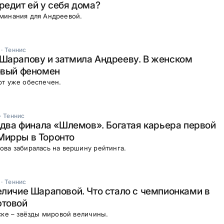
редит ей у себя дома?
минания для Андреевой.
·
Теннис
Шарапову и затмила Андрееву. В женском
овый феномен
рт уже обеспечен.
·
Теннис
и два финала «Шлемов». Богатая карьера первой
Мирры в Торонто
ва забиралась на вершину рейтинга.
·
Теннис
еличие Шараповой. Что стало с чемпионками в
ютовой
ске – звёзды мировой величины.