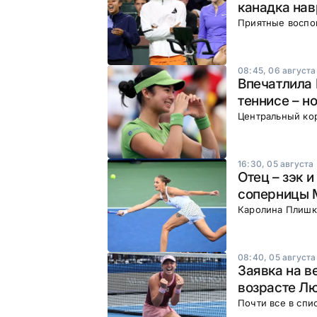
канадка нав
Приятные воспо
08:45, 06 августа
Впечатлила 
теннисе – н
Центральный ко
16:30, 05 августа
Отец – зэк 
соперницы 
Каролина Плишко
08:40, 05 августа
Заявка на в
возрасте Л
Почти все в спи