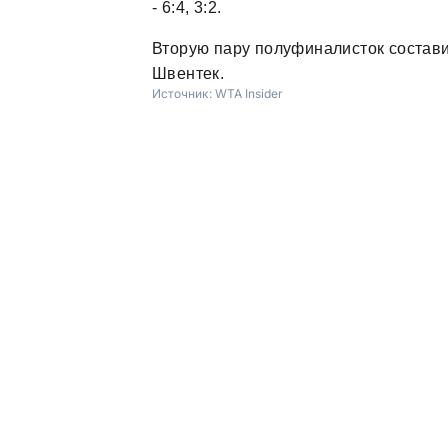
- 6:4, 3:2.
Вторую пару полуфиналисток состави
Швентек.
Источник:
WTA Insider