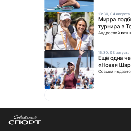
13:30, 04 августа
Мирра подби
турнира в Т
Андреевой важн
15:30, 03 августа
Ещё одна че
«Новая Шар
Совсем недавно 