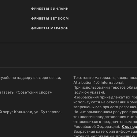
ФРИБЕТЫ ВИНЛАЙН
ФРИБЕТЫ BETBOOM
ФРИБЕТЫ МАРАФОН
ужбе по надзору в сфере связи,
Текстовые материалы, созданные
Attribution 4.0 International.
При использовании текстов обяз
 газеты «Советский спорт»
(если он указан).
Изображения принадлежат их пр
используются на основании комм
запрещены без прямого разрешен
й округ Коньково, ул. Бутлерова,
На информационном ресурсе при
технологии предоставления инфо
относящихся к предпочтениям по
Российской Федерации).
См. по
Возрастная категория информаци
детей от информации, причиняющ