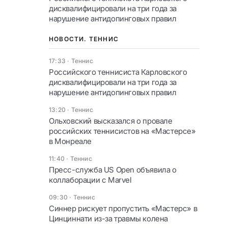
дисквалифицировали на три года за
нарушение антидопинговых правил
НОВОСТИ. ТЕННИС
17:33
·
Теннис
Российского теннисиста Карловского
дисквалифицировали на три года за
нарушение антидопинговых правил
13:20
·
Теннис
Ольховский высказался о провале
российских теннисистов на «Мастерсе»
в Монреале
11:40
·
Теннис
Пресс-служба US Open объявила о
коллаборации с Marvel
09:30
·
Теннис
Синнер рискует пропустить «Мастерс» в
Цинциннати из-за травмы колена