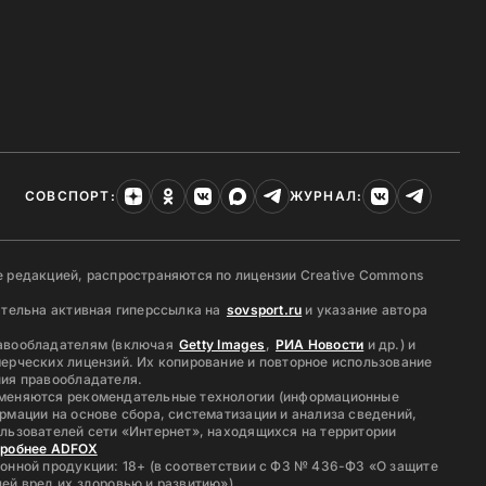
СОВСПОРТ:
ЖУРНАЛ:
 редакцией, распространяются по лицензии Creative Commons
ательна активная гиперссылка на
sovsport.ru
и указание автора
авообладателям (включая
Getty Images
,
РИА Новости
и др.) и
ерческих лицензий. Их копирование и повторное использование
ия правообладателя.
меняются рекомендательные технологии (информационные
рмации на основе сбора, систематизации и анализа сведений,
льзователей сети «Интернет», находящихся на территории
дробнее ADFOX
онной продукции: 18+ (в соответствии с ФЗ № 436-ФЗ «О защите
ей вред их здоровью и развитию»)