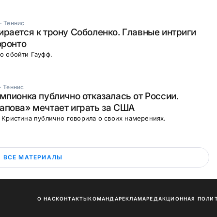
·
Теннис
рается к трону Соболенко. Главные интриги
оронто
о обойти Гауфф.
·
Теннис
мпионка публично отказалась от России.
апова» мечтает играть за США
Кристина публично говорила о своих намерениях.
ВСЕ МАТЕРИАЛЫ
О НАС
КОНТАКТЫ
КОМАНДА
РЕКЛАМА
РЕДАКЦИОННАЯ ПОЛИ