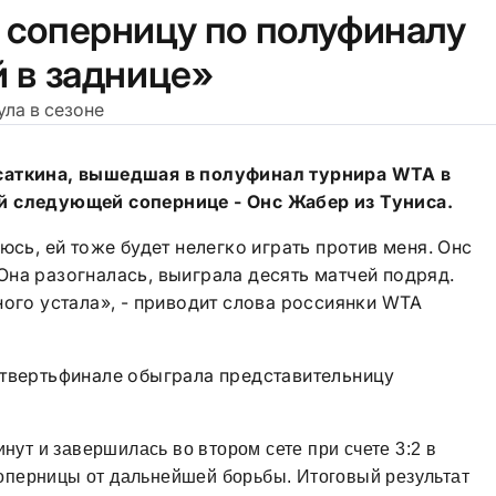
 соперницу по полуфиналу
й в заднице»
ула в сезоне
саткина, вышедшая в полуфинал турнира WTA в
й следующей сопернице - Онс Жабер из Туниса.
юсь, ей тоже будет нелегко играть против меня. Онс
. Она разогналась, выиграла десять матчей подряд.
ного устала», - приводит слова россиянки WTA
етвертьфинале обыграла представительницу
нут и завершилась во втором сете при счете 3:2 в
 соперницы от дальнейшей борьбы. Итоговый результат