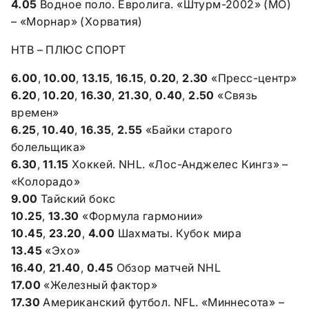
4.05
Водное поло. Евролига. «Штурм-2002» (МО)
– «Морнар» (Хорватия)
НТВ – ПЛЮС СПОРТ
6.00
,
10.00
,
13.15
,
16.15
,
0.20
,
2.30
«Пресс-центр»
6.20
,
10.20
,
16.30
,
21.30
,
0.40
,
2.50
«Связь
времен»
6.25
,
10.40
,
16.35
,
2.55
«Байки старого
болельщика»
6.30
,
11.15
Хоккей. NHL. «Лос-Анджелес Кингз» –
«Колорадо»
9.00
Тайский бокс
10.25
,
13.30
«Формула гармонии»
10.45
,
23.20
,
4.00
Шахматы. Кубок мира
13.45
«Эхо»
16.40
,
21.40
,
0.45
Обзор матчей NHL
17.00
«Железный фактор»
17.30
Американский футбол. NFL. «Миннесота» –