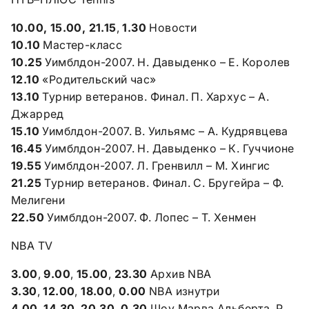
10.00, 15.00, 21.15
,
1.30
Новости
10.10
Мастер-класс
10.25
Уимблдон-2007. Н. Давыденко – Е. Королев
12.10
«Родительский час»
13.10
Турнир ветеранов. Финал. П. Хархус – А.
Джарред
15.10
Уимблдон-2007. В. Уильямс – А. Кудрявцева
16.45
Уимблдон-2007. Н. Давыденко – К. Гуччионе
19.55
Уимблдон-2007. Л. Гренвилл – М. Хингис
21.25
Турнир ветеранов. Финал. С. Бругейра – Ф.
Мелигени
22.50
Уимблдон-2007. Ф. Лопес – Т. Хенмен
NBA TV
3.00
,
9.00
,
15.00
,
23.30
Архив NBA
3.30
,
12.00
,
18.00
,
0.00
NBA изнутри
4.00
,
14.30
,
20.30
,
0.30
Шоу Марва Альберта. Р.