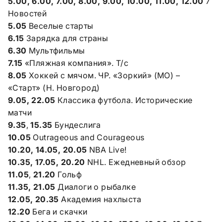
5.00, 6.00, 7.00, 8.00, 9.00, 10.00, 11.00, 12.00
7
Новостей
5.05
Веселые старты
6.15
Зарядка для страны
6.30
Мультфильмы
7.15
«Пляжная компания». Т/с
8.05
Хоккей с мячом. ЧР. «Зоркий» (МО) –
«Старт» (Н. Новгород)
9.05, 22.05
Классика футбола. Исторические
матчи
9.35
,
15.35
Бундеслига
10.05
Outrageous and Courageous
10.20, 14.05, 20.05
NBA Live!
10.35, 17.05, 20.20
NHL. Ежедневный обзор
11.05
,
21.20
Гольф
11.35, 21.05
Диалоги о рыбалке
12.05, 20.35
Академия нахлыста
12.20
Бега и скачки