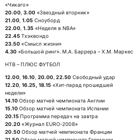
«Чикаго»
20.00
,
3.00
«Звездный вторник»
21.00
,
1.05
Сноуборд
22.00
,
1.35
«Неделя в NBA»
22.45
Тхэквондо
23.50
«Смысл жизни»
4.30
«Большой ринг». М.А. Баррера – Х.М. Маркес
НТВ – ПЛЮС ФУТБОЛ
12.00
,
16.10
,
20.00
,
22.50
Свободный удар
12.20
,
16.25, 18.15
«Хит-парад прошедшей
недели»
14.10
Обзор матчей чемпионата Англии
15.10
Обзор матчей чемпионата Испании
20.15
Программа передач на завтра
20.20
«Журнал EURO-2008»
20.50
Обзор матчей чемпионата Франции
21.50
Обзор матчей чемпионата Германии