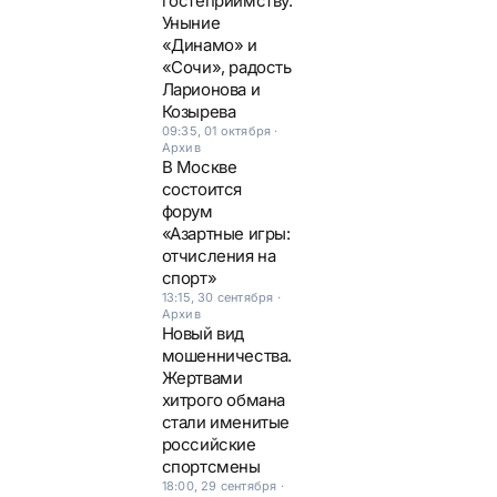
гостеприимству.
Уныние
«Динамо» и
«Сочи», радость
Ларионова и
Козырева
09:35, 01 октября
·
Архив
В Москве
состоится
форум
«Азартные игры:
отчисления на
спорт»
13:15, 30 сентября
·
Архив
Новый вид
мошенничества.
Жертвами
хитрого обмана
стали именитые
российские
спортсмены
18:00, 29 сентября
·