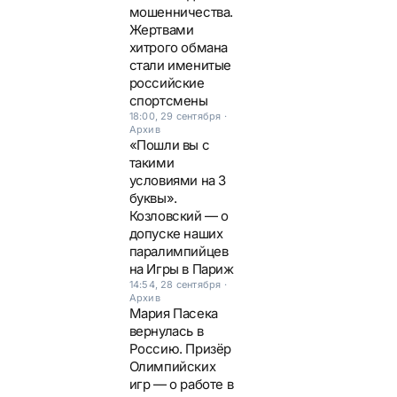
мошенничества.
Жертвами
хитрого обмана
стали именитые
российские
спортсмены
18:00, 29 сентября
·
Архив
«Пошли вы с
такими
условиями на 3
буквы».
Козловский — о
допуске наших
паралимпийцев
на Игры в Париж
14:54, 28 сентября
·
Архив
Мария Пасека
вернулась в
Россию. Призёр
Олимпийских
игр — о работе в