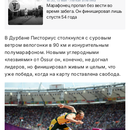
16:30, 15 мая
·
Легкая атлетика
Марафонец пропал без вести во
время забега. Он финишировал лишь
спустя 54 года
В Дурбане Писториус столкнулся с суровым
ветром велогонки в 90 км и изнурительным
полумарафоном. Новыми углеродными
«лезвиями» от Össur он, конечно, не догнал
лидеров, но финишировал живым и целым, что
уже победа, когда на карту поставлена свобода.