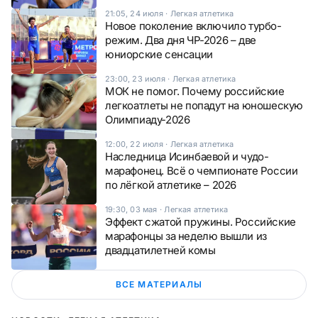
21:05, 24 июля
·
Легкая атлетика
Новое поколение включило турбо-
режим. Два дня ЧР-2026 – две
юниорские сенсации
23:00, 23 июля
·
Легкая атлетика
МОК не помог. Почему российские
легкоатлеты не попадут на юношескую
Олимпиаду-2026
12:00, 22 июля
·
Легкая атлетика
Наследница Исинбаевой и чудо-
марафонец. Всё о чемпионате России
по лёгкой атлетике – 2026
19:30, 03 мая
·
Легкая атлетика
Эффект сжатой пружины. Российские
марафонцы за неделю вышли из
двадцатилетней комы
ВСЕ МАТЕРИАЛЫ