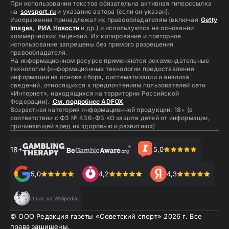
При использовании текстов обязательна активная гиперссылка
на
sovsport.ru
и указание автора (если он указан).
Изображения принадлежат их правообладателям (включая
Getty
Images
,
РИА Новости
и др.) и используются на основании
коммерческих лицензий. Их копирование и повторное
использование запрещены без прямого разрешения
правообладателя.
На информационном ресурсе применяются рекомендательные
технологии (информационные технологии предоставления
информации на основе сбора, систематизации и анализа
сведений, относящихся к предпочтениям пользователей сети
«Интернет», находящихся на территории Российской
Федерации).
См. подробнее ADFOX
Возрастная категория информационной продукции: 18+ (в
соответствии с ФЗ № 436-ФЗ «О защите детей от информации,
причиняющей вред их здоровью и развитию»)
18+
5,0
5,0
4,2
4,3
О нас на Wikipedia
© ООО Редакция газеты «Советский спорт»
2026
г. Все
права защищены.