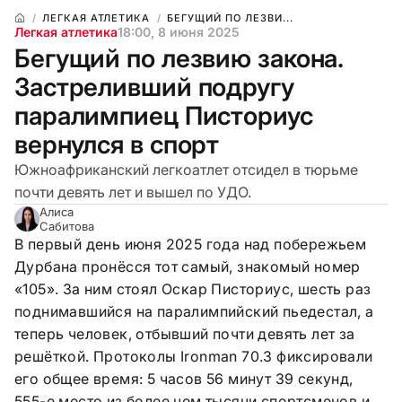
ЛЕГКАЯ АТЛЕТИКА
БЕГУЩИЙ ПО ЛЕЗВИ...
Легкая атлетика
18:00, 8 июня 2025
Бегущий по лезвию закона.
Застреливший подругу
паралимпиец Писториус
вернулся в спорт
Южноафриканский легкоатлет отсидел в тюрьме
почти девять лет и вышел по УДО.
Алиса
Сабитова
В первый день июня 2025 года над побережьем
Дурбана пронёсся тот самый, знакомый номер
«105». За ним стоял Оскар Писториус, шесть раз
поднимавшийся на паралимпийский пьедестал, а
теперь человек, отбывший почти девять лет за
решёткой. Протоколы Ironman 70.3 фиксировали
его общее время: 5 часов 56 минут 39 секунд,
555-е место из более чем тысячи спортсменов и