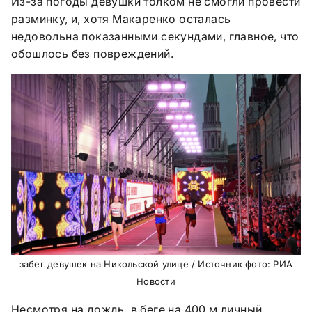
Из-за погоды девушки толком не смогли провести
разминку, и, хотя Макаренко осталась
недовольна показанными секундами, главное, что
обошлось без повреждений.
забег девушек на Никольской улице / Источник фото: РИА
Новости
Несмотря на дождь, в беге на 400 м личный