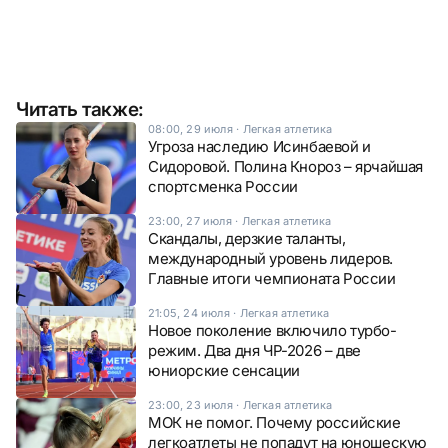
Читать также:
08:00, 29 июля
·
Легкая атлетика
Угроза наследию Исинбаевой и
Сидоровой. Полина Кнороз – ярчайшая
спортсменка России
23:00, 27 июля
·
Легкая атлетика
Скандалы, дерзкие таланты,
международный уровень лидеров.
Главные итоги чемпионата России
21:05, 24 июля
·
Легкая атлетика
Новое поколение включило турбо-
режим. Два дня ЧР-2026 – две
юниорские сенсации
23:00, 23 июля
·
Легкая атлетика
МОК не помог. Почему российские
легкоатлеты не попадут на юношескую