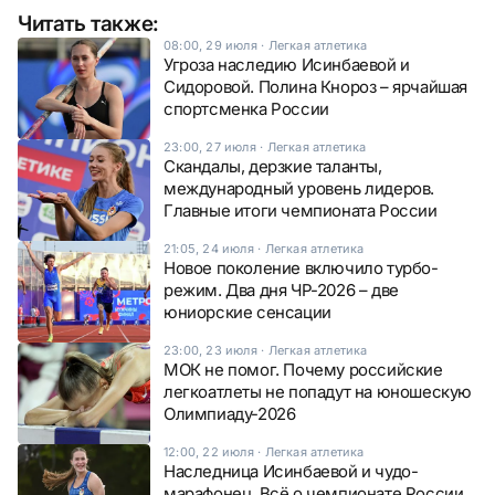
Читать также:
08:00, 29 июля
·
Легкая атлетика
Угроза наследию Исинбаевой и
Сидоровой. Полина Кнороз – ярчайшая
спортсменка России
23:00, 27 июля
·
Легкая атлетика
Скандалы, дерзкие таланты,
международный уровень лидеров.
Главные итоги чемпионата России
21:05, 24 июля
·
Легкая атлетика
Новое поколение включило турбо-
режим. Два дня ЧР-2026 – две
юниорские сенсации
23:00, 23 июля
·
Легкая атлетика
МОК не помог. Почему российские
легкоатлеты не попадут на юношескую
Олимпиаду-2026
12:00, 22 июля
·
Легкая атлетика
Наследница Исинбаевой и чудо-
марафонец. Всё о чемпионате России