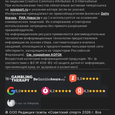
по лицензии Creative Commons Attribution 4.0 International.
При использовании текстов обязательна активная гиперссылка
на
sovsport.ru
и указание автора (если он указан).
Изображения принадлежат их правообладателям (включая
Getty
Images
,
РИА Новости
и др.) и используются на основании
коммерческих лицензий. Их копирование и повторное
использование запрещены без прямого разрешения
правообладателя.
На информационном ресурсе применяются рекомендательные
технологии (информационные технологии предоставления
информации на основе сбора, систематизации и анализа
сведений, относящихся к предпочтениям пользователей сети
«Интернет», находящихся на территории Российской
Федерации).
См. подробнее ADFOX
Возрастная категория информационной продукции: 18+ (в
соответствии с ФЗ № 436-ФЗ «О защите детей от информации,
причиняющей вред их здоровью и развитию»)
18+
5,0
5,0
4,2
4,3
О нас на Wikipedia
© ООО Редакция газеты «Советский спорт»
2026
г. Все