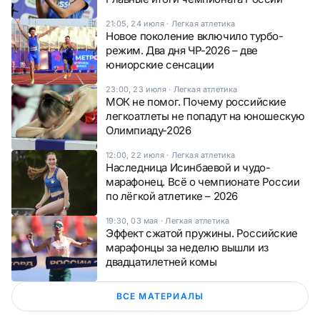
21:05, 24 июля
·
Легкая атлетика
Новое поколение включило турбо-
режим. Два дня ЧР-2026 – две
юниорские сенсации
23:00, 23 июля
·
Легкая атлетика
МОК не помог. Почему российские
легкоатлеты не попадут на юношескую
Олимпиаду-2026
12:00, 22 июля
·
Легкая атлетика
Наследница Исинбаевой и чудо-
марафонец. Всё о чемпионате России
по лёгкой атлетике – 2026
19:30, 03 мая
·
Легкая атлетика
Эффект сжатой пружины. Российские
марафонцы за неделю вышли из
двадцатилетней комы
ВСЕ МАТЕРИАЛЫ