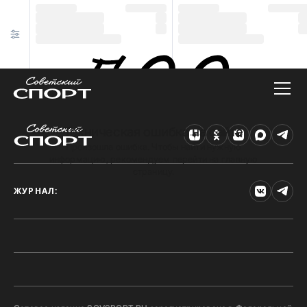
Техническая ошибка на сайте
Произошла ошибка. Чтобы найти нужную
информацию, рекомендуем перейти на главную
страницу.
ЖУРНАЛ: