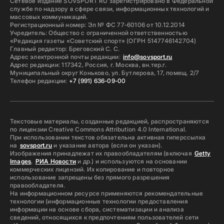
Сетевое издание SOVSPORT RU зарегистрировано в Федеральной
службе по надзору в сфере связи, информационных технологий и
массовых коммуникаций.
Регистрационный номер: Эл № ФС 77-60106 от 10.12.2014
Учредитель: Общество с ограниченной ответственностью
«Редакция газеты «Советский спорт» (ОГРН 5147746142704)
Главный редактор: Бреговский С. С.
Адрес электронной почты редакции:
info@sovsport.ru
Адрес редакции: 117342, Россия, г. Москва, вн.тер.г.
Муниципальный округ Коньково, ул. Бутлерова, 17, помещ. 2/7
Телефон редакции:
+7 (991) 636-09-00
Текстовые материалы, созданные редакцией, распространяются
по лицензии Creative Commons Attribution 4.0 International.
При использовании текстов обязательна активная гиперссылка
на
sovsport.ru
и указание автора (если он указан).
Изображения принадлежат их правообладателям (включая
Getty
Images
,
РИА Новости
и др.) и используются на основании
коммерческих лицензий. Их копирование и повторное
использование запрещены без прямого разрешения
правообладателя.
На информационном ресурсе применяются рекомендательные
технологии (информационные технологии предоставления
информации на основе сбора, систематизации и анализа
сведений, относящихся к предпочтениям пользователей сети