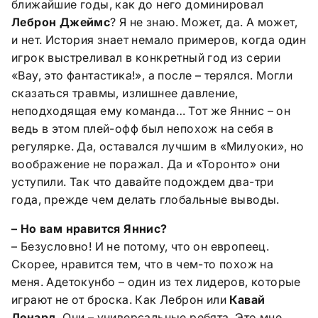
ближайшие годы, как до него доминировал
Леброн Джеймс
? Я не знаю. Может, да. А может,
и нет. История знает немало примеров, когда один
игрок выстреливал в конкретный год из серии
«Вау, это фантастика!», а после – терялся. Могли
сказаться травмы, излишнее давление,
неподходящая ему команда… Тот же Яннис – он
ведь в этом плей-офф был непохож на себя в
регулярке. Да, оставался лучшим в «Милуоки», но
воображение не поражал. Да и «Торонто» они
уступили. Так что давайте подождем два-три
года, прежде чем делать глобальные выводы.
– Но вам нравится Яннис?
– Безусловно! И не потому, что он европеец.
Скорее, нравится тем, что в чем-то похож на
меня. Адетокунбо – один из тех лидеров, которые
играют не от броска. Как Леброн или
Кавай
Ленард
. Они – универсальные ребята. Это мне