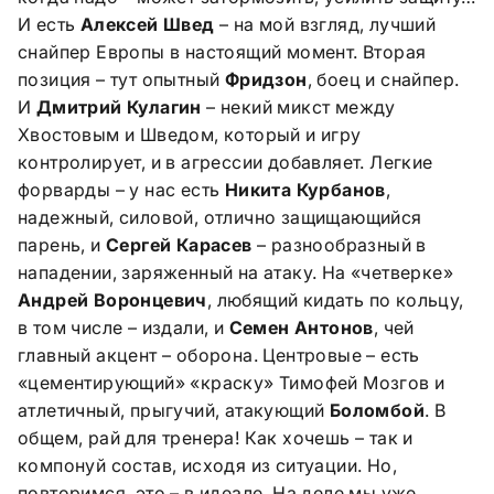
И есть
Алексей Швед
– на мой взгляд, лучший
снайпер Европы в настоящий момент. Вторая
позиция – тут опытный
Фридзон
, боец и снайпер.
И
Дмитрий Кулагин
– некий микст между
Хвостовым и Шведом, который и игру
контролирует, и в агрессии добавляет. Легкие
форварды – у нас есть
Никита Курбанов
,
надежный, силовой, отлично защищающийся
парень, и
Сергей Карасев
– разнообразный в
нападении, заряженный на атаку. На «четверке»
Андрей Воронцевич
, любящий кидать по кольцу,
в том числе – издали, и
Семен Антонов
, чей
главный акцент – оборона. Центровые – есть
«цементирующий» «краску» Тимофей Мозгов и
атлетичный, прыгучий, атакующий
Боломбой
. В
общем, рай для тренера! Как хочешь – так и
компонуй состав, исходя из ситуации. Но,
повторимся, это – в идеале. На деле мы уже