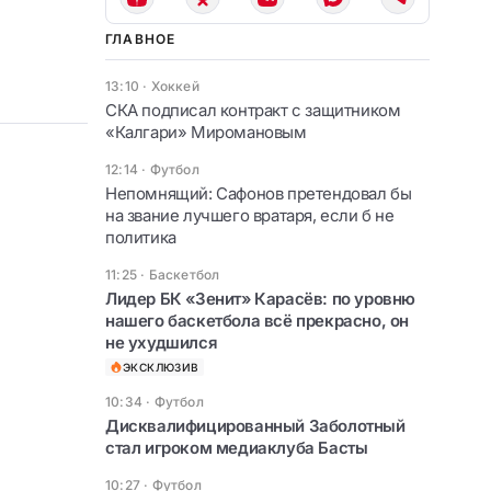
ГЛАВНОЕ
13:10
·
Хоккей
СКА подписал контракт с защитником
«Калгари» Миромановым
12:14
·
Футбол
Непомнящий: Сафонов претендовал бы
на звание лучшего вратаря, если б не
политика
11:25
·
Баскетбол
Лидер БК «Зенит» Карасёв: по уровню
нашего баскетбола всё прекрасно, он
не ухудшился
ЭКСКЛЮЗИВ
10:34
·
Футбол
Дисквалифицированный Заболотный
стал игроком медиаклуба Басты
10:27
·
Футбол