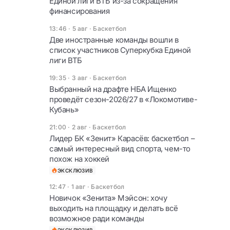
Единой лиги ВТБ из-за сокращения
финансирования
13:46 · 5 авг
·
Баскетбол
Две иностранные команды вошли в
список участников Суперкубка Единой
лиги ВТБ
19:35 · 3 авг
·
Баскетбол
Выбранный на драфте НБА Ищенко
проведёт сезон-2026/27 в «Локомотиве-
Кубань»
21:00 · 2 авг
·
Баскетбол
Лидер БК «Зенит» Карасёв: баскетбол –
самый интересный вид спорта, чем-то
похож на хоккей
ЭКСКЛЮЗИВ
12:47 · 1 авг
·
Баскетбол
Новичок «Зенита» Мэйсон: хочу
выходить на площадку и делать всё
возможное ради команды