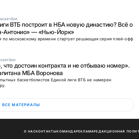
аскетбол
иги ВТБ построит в НБА новую династию? Всё о
н-Антонио» — «Нью-Йорк»
ня по московскому времени стартует решающая серия плей-офф
скетбол
 что достоин контракта и не отбываю номер».
апитана МБА Воронова
опытных баскетболистов Единой лиги ВТБ не намерен
ру.
ВСЕ МАТЕРИАЛЫ
О НАС
КОНТАКТЫ
КОМАНДА
РЕКЛАМА
РЕДАКЦИОННАЯ ПОЛИ