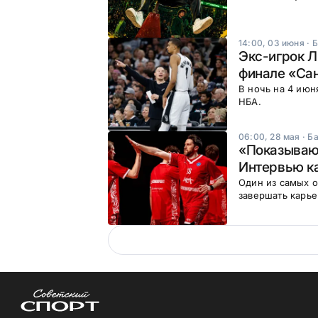
14:00, 03 июня
·
Б
Экс-игрок Л
финале «Са
В ночь на 4 ию
НБА.
06:00, 28 мая
·
Ба
«Показываю,
Интервью к
Один из самых 
завершать карье