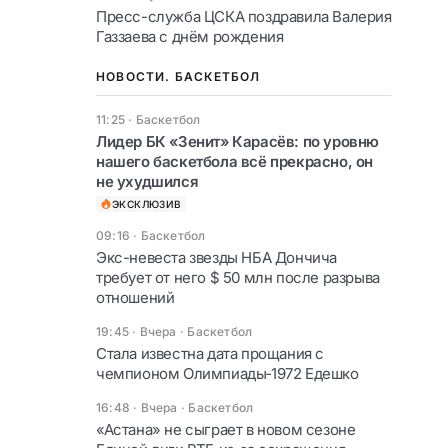
Пресс-служба ЦСКА поздравила Валерия
Газзаева с днём рождения
НОВОСТИ. БАСКЕТБОЛ
11:25
·
Баскетбол
Лидер БК «Зенит» Карасёв: по уровню
нашего баскетбола всё прекрасно, он
не ухудшился
ЭКСКЛЮЗИВ
09:16
·
Баскетбол
Экс-невеста звезды НБА Дончича
требует от него $ 50 млн после разрыва
отношений
19:45 · Вчера
·
Баскетбол
Стала известна дата прощания с
чемпионом Олимпиады‑1972 Едешко
16:48 · Вчера
·
Баскетбол
«Астана» не сыграет в новом сезоне