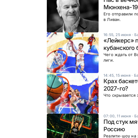
Мюнхена-19
Его отправили п
в Ливан.
16:55, 25 июня
·
Б
«Лейкерс» п
кубанского 
Чего ждать от 
лиги.
14:45, 15 июня
·
Б
Крах баскет
2027-го?
Что скрывается 
07:00, 11 июня
·
Б
Под стук мя
Россию
Реалити-шоу на