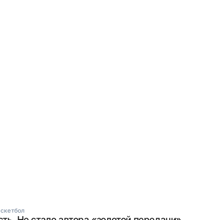
скетбол
сть. Не стало автора «золотой передачи»