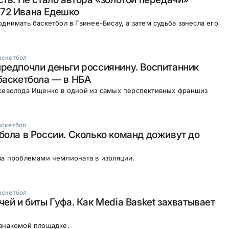
72 Ивана Едешко
однимать баскетбол в Гвинее-Бисау, а затем судьба занесла его
аскетбол
редпочли деньги россиянину. Воспитанник
баскетбола — в НБА
Всеволода Ищенко в одной из самых перспективных франшиз
аскетбол
бола в России. Сколько команд доживут до
за проблемами чемпионата в изоляции.
аскетбол
чей и биты Гуфа. Как Media Basket захватывает
 знакомой площадке.