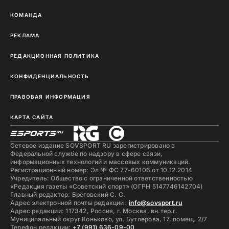
КОМАНДА
РЕКЛАМА
РЕДАКЦИОННАЯ ПОЛИТИКА
КОНФИДЕНЦИАЛЬНОСТЬ
ПРАВОВАЯ ИНФОРМАЦИЯ
КАРТА САЙТА
Сетевое издание SOVSPORT RU зарегистрировано в
Федеральной службе по надзору в сфере связи,
информационных технологий и массовых коммуникаций.
Регистрационный номер: Эл № ФС 77-60106 от 10.12.2014
Учредитель: Общество с ограниченной ответственностью
«Редакция газеты «Советский спорт» (ОГРН 5147746142704)
Главный редактор: Бреговский С. С.
Адрес электронной почты редакции:
info@sovsport.ru
Адрес редакции: 117342, Россия, г. Москва, вн.тер.г.
Муниципальный округ Коньково, ул. Бутлерова, 17, помещ. 2/7
Телефон редакции:
+7 (991) 636-09-00