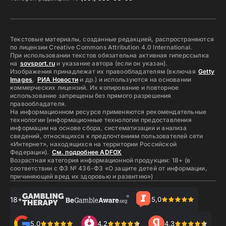
Текстовые материалы, созданные редакцией, распространяются
по лицензии Creative Commons Attribution 4.0 International.
При использовании текстов обязательна активная гиперссылка
на
sovsport.ru
и указание автора (если он указан).
Изображения принадлежат их правообладателям (включая
Getty
Images
,
РИА Новости
и др.) и используются на основании
коммерческих лицензий. Их копирование и повторное
использование запрещены без прямого разрешения
правообладателя.
На информационном ресурсе применяются рекомендательные
технологии (информационные технологии предоставления
информации на основе сбора, систематизации и анализа
сведений, относящихся к предпочтениям пользователей сети
«Интернет», находящихся на территории Российской
Федерации).
См. подробнее ADFOX
Возрастная категория информационной продукции: 18+ (в
соответствии с ФЗ № 436-ФЗ «О защите детей от информации,
причиняющей вред их здоровью и развитию»)
18+
5,0
5,0
4,2
4,3