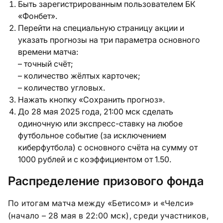
Быть зарегистрированным пользователем БК
«Фонбет».
Перейти на специальную страницу акции и
указать прогнозы на три параметра основного
времени матча:
– точный счёт;
– количество жёлтых карточек;
– количество угловых.
Нажать кнопку «Сохранить прогноз».
До 28 мая 2025 года, 21:00 мск сделать
одиночную или экспресс-ставку на любое
футбольное событие (за исключением
киберфутбола) с основного счёта на сумму от
1000 рублей и с коэффициентом от 1.50.
Распределение призового фонда
По итогам матча между «Бетисом» и «Челси»
(начало – 28 мая в 22:00 мск), среди участников,