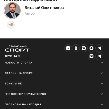
Виталий Овсянников
Автор
ЖУРНАЛ:
НОВОСТИ СПОРТА
СТАВКИ НА СПОРТ
БОНУСЫ БК
ПРИЛОЖЕНИЯ БУКМЕКЕРОВ
ПРОГНОЗЫ НА СЕГОДНЯ