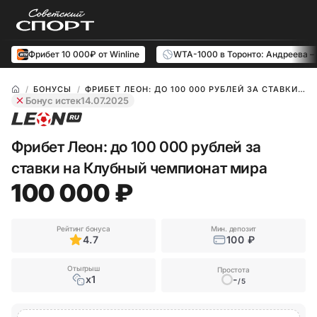
Фрибет 10 000₽ от Winline
WTA-1000 в Торонто: Андреева –
БОНУСЫ
ФРИБЕТ ЛЕОН: ДО 100 000 РУБЛЕЙ ЗА СТАВКИ НА КЛУБНЫЙ ЧЕМПИОНАТ МИРА
Бонус истек
14.07.2025
Фрибет Леон: до 100 000 рублей за
ставки на Клубный чемпионат мира
100 000 ₽
Рейтинг бонуса
Мин. депозит
4.7
100
₽
Отыгрыш
Простота
x1
-
/
5