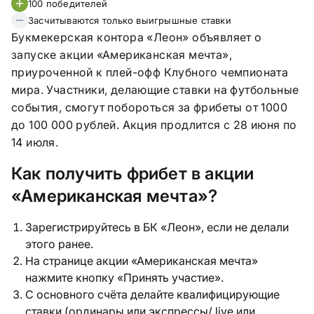
100 победителей
Засчитываются только выигрышные ставки
Букмекерская контора «Леон» объявляет о
запуске акции «Американская мечта»,
приуроченной к плей-офф Клубного чемпионата
мира. Участники, делающие ставки на футбольные
события, смогут побороться за фрибеты от 1000
до 100 000 рублей. Акция продлится с 28 июня по
14 июля.
Как получить фрибет в акции
«Американская мечта»?
Зарегистрируйтесь в БК «Леон», если не делали
этого ранее.
На странице акции «Американская мечта»
нажмите кнопку «Принять участие».
С основного счёта делайте квалифицирующие
ставки (ординары или экспрессы/ live или