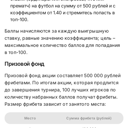
прематч) на футбол на сумму от 500 рублей и с
коэффициентом от 1.40 и стремитесь попасть в
топ-100.
Баллы начисляются за каждую выигрышную
ставку, равные значению коэффициента; цель –
максимальное количество баллов для попадания
в топ-100.
Призовой фонд
Призовой фонд акции составляет 500 000 рублей
фрибетами. По итогам акции, которая продлится
до завершения турнира, 100 лучших игроков по
количеству набранных баллов получат фрибеты.
Размер фрибета зависит от занятого места:
Место
Сумма фрибета (рублей)