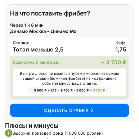
На что поставить фрибет?
Через
1 ч 8 мин
Динамо Москва
-
Динамо Мх
Ставка:
Кэф:
Тотал меньше 2,5
1,75
+
3 750
₽
Возможный выигрыш:
Выигрыш рассчитывается путем умножения суммы
вашей ставки (номинал фрибета) на коэффициент
события минус ваша ставка:
5 000
₽ х
1,75
=
8 750
₽ -
5 000
₽ =
3 750
₽
СДЕЛАТЬ СТАВКУ
Плюсы и минусы
Высокий призовой фонд (1 000 000 рублей)