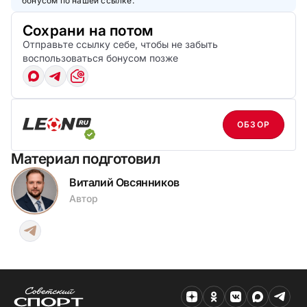
бонусом по нашей ссылке:
Сохрани на потом
Отправьте ссылку себе, чтобы не забыть
воспользоваться бонусом позже
ОБЗОР
Материал подготовил
Виталий Овсянников
Автор