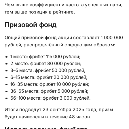
Чем выше коэффициент и частота успешных пари,
тем выше позиция в рейтинге.
Призовой фонд
Общий призовой фонд акции составляет 1 000 000
рублей, распределённый следующим образом:
1 место: фрибет 115 000 рублей;
2 место: фрибет 80 000 рублей;
3–5 места: фрибет 50 000 рублей;
6–15 места: фрибет 20 000 рублей;
16–35 места: фрибет 10 000 рублей;
36–65 места: фрибет 5 000 рублей;
66–100 места: фрибет 3 000 рублей.
Итоги подведут 23 сентября 2025 года, призы
будут начислены в течение 48 часов.