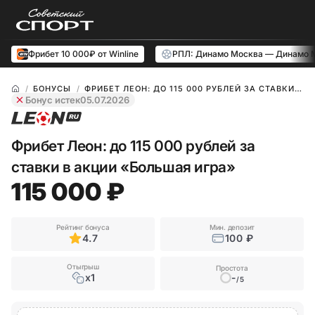
Фрибет 10 000₽ от Winline
РПЛ: Динамо Москва — Динамо 
БОНУСЫ
ФРИБЕТ ЛЕОН: ДО 115 000 РУБЛЕЙ ЗА СТАВКИ В АКЦИИ «БОЛЬШАЯ ИГРА»
Бонус истек
05.07.2026
Фрибет Леон: до 115 000 рублей за
ставки в акции «Большая игра»
115 000 ₽
Рейтинг бонуса
Мин. депозит
4.7
100
₽
Отыгрыш
Простота
x1
-
/
5