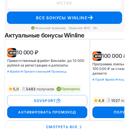
ИСТЕК
ВСЕ БОНУСЫ
WINLINE
Легальный букмекер · Лицензия ФНС · 18+
Актуальные бонусы Winline
10 000 ₽
100 000 ₽
Приветственный фрибет Винлайн: до 10 000
Программа лояльност
рублей за регистрацию и депозиты
100 000 ₽ за ставки,
# Фрибет
# Приветственный
# Промокод
делаете
# Приз
# Фрибет
# Кешбэ
5,0
5483
получили
Проверено
4,8
1027
пол
SOVSPORT
АКТИВИРОВАТЬ ПРОМОКОД
ПОЛУЧ
СМОТРЕТЬ ВСЕ