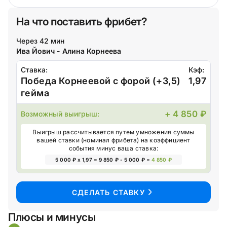
На что поставить фрибет?
Через
42 мин
Ива Йович
-
Алина Корнеева
Ставка:
Кэф:
Победа Корнеевой с форой (+3,5)
1,97
гейма
+
4 850
₽
Возможный выигрыш:
Выигрыш рассчитывается путем умножения суммы
вашей ставки (номинал фрибета) на коэффициент
события минус ваша ставка:
5 000
₽ х
1,97
=
9 850
₽ -
5 000
₽ =
4 850
₽
СДЕЛАТЬ СТАВКУ
Плюсы и минусы