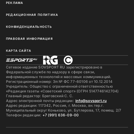
РЕКЛАМА
РЕДАКЦИОННАЯ ПОЛИТИКА
КОНФИДЕНЦИАЛЬНОСТЬ
ПРАВОВАЯ ИНФОРМАЦИЯ
КАРТА САЙТА
Сетевое издание SOVSPORT RU зарегистрировано в
Федеральной службе по надзору в сфере связи,
информационных технологий и массовых коммуникаций.
Регистрационный номер: Эл № ФС 77-60106 от 10.12.2014
Учредитель: Общество с ограниченной ответственностью
«Редакция газеты «Советский спорт» (ОГРН 5147746142704)
Главный редактор: Бреговский С. С.
Адрес электронной почты редакции:
info@sovsport.ru
Адрес редакции: 117342, Россия, г. Москва, вн.тер.г.
Муниципальный округ Коньково, ул. Бутлерова, 17, помещ. 2/7
Телефон редакции:
+7 (991) 636-09-00