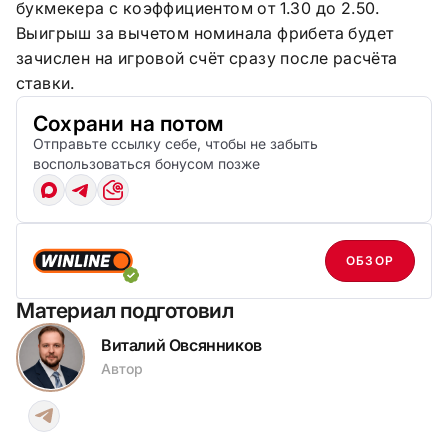
букмекера с коэффициентом от 1.30 до 2.50.
Выигрыш за вычетом номинала фрибета будет
зачислен на игровой счёт сразу после расчёта
ставки.
Сохрани на потом
Отправьте ссылку себе, чтобы не забыть
воспользоваться бонусом позже
ОБЗОР
Материал подготовил
Виталий Овсянников
Автор