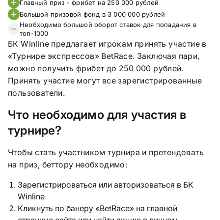
Главный приз - фрибет на 250 000 рублей
Большой призовой фонд в 3 000 000 рублей
Необходимо большой оборот ставок для попадания в
топ-1000
БК Winline предлагает игрокам принять участие в
«Турнире экспрессов» BetRace. Заключая пари,
можно получить фрибет до 250 000 рублей.
Принять участие могут все зарегистрированные
пользователи.
Что необходимо для участия в
турнире?
Чтобы стать участником турнира и претендовать
на приз, беттору необходимо:
Зарегистрироваться или авторизоваться в БК
Winline
Кликнуть по банеру «BetRace» на главной
странице сайта или найти акцию в личном