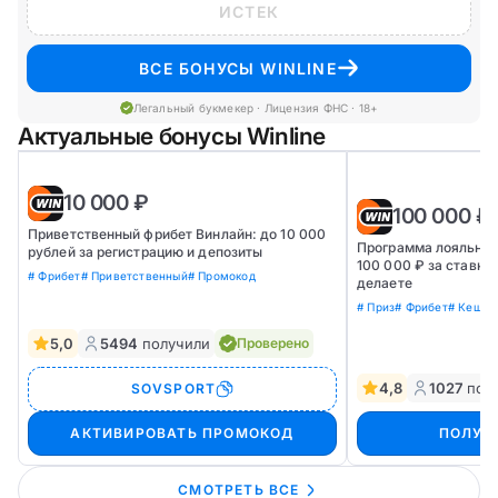
ИСТЕК
ВСЕ БОНУСЫ
WINLINE
Легальный букмекер · Лицензия ФНС · 18+
Актуальные бонусы Winline
10 000 ₽
100 000 ₽
Приветственный фрибет Винлайн: до 10 000
Программа лояльност
рублей за регистрацию и депозиты
100 000 ₽ за ставки,
# Фрибет
# Приветственный
# Промокод
делаете
# Приз
# Фрибет
# Кешбэ
5,0
5494
получили
Проверено
4,8
1027
пол
SOVSPORT
АКТИВИРОВАТЬ ПРОМОКОД
ПОЛУЧ
СМОТРЕТЬ ВСЕ