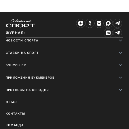
ЖУРНАЛ:
НОВОСТИ СПОРТА
СТАВКИ НА СПОРТ
БОНУСЫ БК
ПРИЛОЖЕНИЯ БУКМЕКЕРОВ
ПРОГНОЗЫ НА СЕГОДНЯ
О НАС
КОНТАКТЫ
КОМАНДА