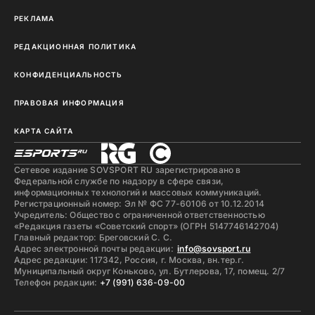
РЕКЛАМА
РЕДАКЦИОННАЯ ПОЛИТИКА
КОНФИДЕНЦИАЛЬНОСТЬ
ПРАВОВАЯ ИНФОРМАЦИЯ
КАРТА САЙТА
Сетевое издание SOVSPORT RU зарегистрировано в
Федеральной службе по надзору в сфере связи,
информационных технологий и массовых коммуникаций.
Регистрационный номер: Эл № ФС 77-60106 от 10.12.2014
Учредитель: Общество с ограниченной ответственностью
«Редакция газеты «Советский спорт» (ОГРН 5147746142704)
Главный редактор: Бреговский С. С.
Адрес электронной почты редакции:
info@sovsport.ru
Адрес редакции: 117342, Россия, г. Москва, вн.тер.г.
Муниципальный округ Коньково, ул. Бутлерова, 17, помещ. 2/7
Телефон редакции:
+7 (991) 636-09-00