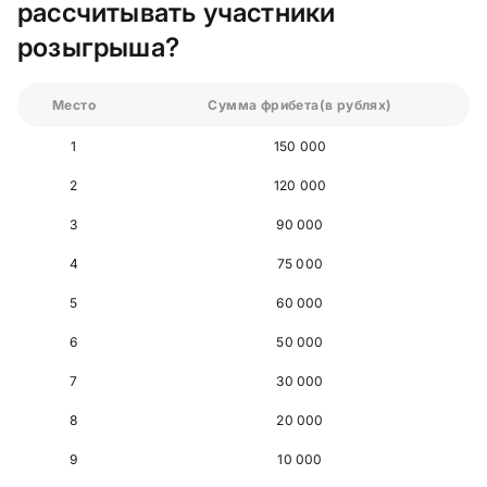
рассчитывать участники
розыгрыша?
Место
Сумма фрибета(в рублях)
1
150 000
2
120 000
3
90 000
4
75 000
5
60 000
6
50 000
7
30 000
8
20 000
9
10 000