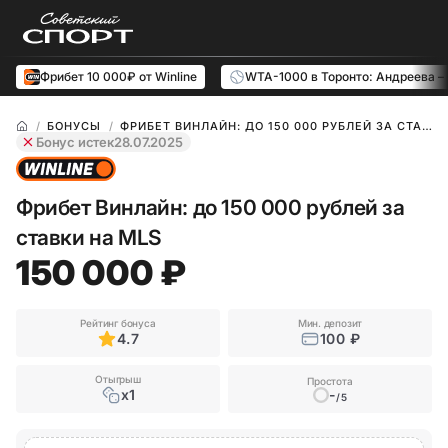
Фрибет 10 000₽ от Winline
WTA-1000 в Торонто: Андреева –
БОНУСЫ
ФРИБЕТ ВИНЛАЙН: ДО 150 000 РУБЛЕЙ ЗА СТАВКИ НА MLS
Бонус истек
28.07.2025
Фрибет Винлайн: до 150 000 рублей за
ставки на MLS
150 000 ₽
Рейтинг бонуса
Мин. депозит
4.7
100
₽
Отыгрыш
Простота
х1
-
/
5