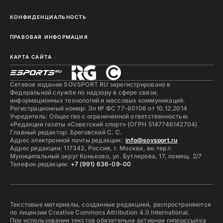
КОНФИДЕНЦИАЛЬНОСТЬ
ПРАВОВАЯ ИНФОРМАЦИЯ
КАРТА САЙТА
Сетевое издание SOVSPORT RU зарегистрировано в
Федеральной службе по надзору в сфере связи,
информационных технологий и массовых коммуникаций.
Регистрационный номер: Эл № ФС 77-60106 от 10.12.2014
Учредитель: Общество с ограниченной ответственностью
«Редакция газеты «Советский спорт» (ОГРН 5147746142704)
Главный редактор: Бреговский С. С.
Адрес электронной почты редакции:
info@sovsport.ru
Адрес редакции: 117342, Россия, г. Москва, вн.тер.г.
Муниципальный округ Коньково, ул. Бутлерова, 17, помещ. 2/7
Телефон редакции:
+7 (991) 636-09-00
Текстовые материалы, созданные редакцией, распространяются
по лицензии Creative Commons Attribution 4.0 International.
При использовании текстов обязательна активная гиперссылка