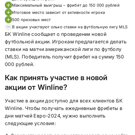
Максимальный выигрыш – фрибет до 150 000 рублей
Итоговое место зависит от активности игрока
500 призовых мест
В акции участвуют олько ставки на футбольную лигу MLS
БК Winline сообщает о проведении новой
футбольной акции. Игрокам предлагается делать
ставки на матчи американской лиги по футболу
(MLS). Победитель получит фрибет на сумму 150
000 рублей.
Как принять участие в новой
акции от Winline?
Участие в акции доступно для всех клиентов БК
Winline. Чтобы получать ежедневные фрибеты в
дни матчей Евро-2024, нужно выполнить
следующие условия: