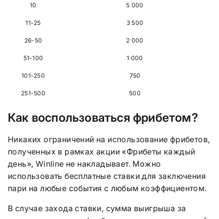
10
5 000
11-25
3 500
26-50
2 000
51-100
1 000
101-250
750
251-500
500
Как воспользоваться фрибетом?
Никаких ограничений на использование фрибетов,
полученных в рамках акции «Фрибеты каждый
день», Winline не накладывает. Можно
использовать бесплатные ставки для заключения
пари на любые события с любым коэффициентом.
В случае захода ставки, сумма выигрыша за