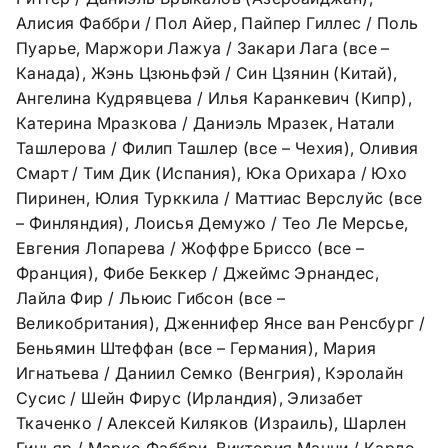
Алисия Фаббри / Пол Айер, Пайпер Гиллес / Поль
Пуарье, Маржори Лажуа / Закари Лага (все –
Канада), Жэнь Цзюньфэй / Син Цзянин (Китай),
Ангелина Кудрявцева / Илья Каранкевич (Кипр),
Катерина Мразкова / Даниэль Мразек, Натали
Ташлерова / Филип Ташлер (все – Чехия), Оливия
Смарт / Тим Дик (Испания), Юка Орихара / Юхо
Пиринен, Юлия Турккила / Маттиас Верслуйс (все
– Финляндия), Лоисья Демужо / Тео Ле Мерсье,
Евгения Лопарева / Жоффре Бриссо (все –
Франция), Фибе Беккер / Джеймс Эрнандес,
Лайла Фир / Льюис Гибсон (все –
Великобритания), Дженнифер Янсе ван Ренсбург /
Беньямин Штеффан (все – Германия), Мария
Игнатьева / Даниил Семко (Венгрия), Кэролайн
Сусис / Шейн Фирус (Ирландия), Элизабет
Ткаченко / Алексей Киляков (Израиль), Шарлен
Гиньяр / Марко Фаббри, Виктория Манни / Карло