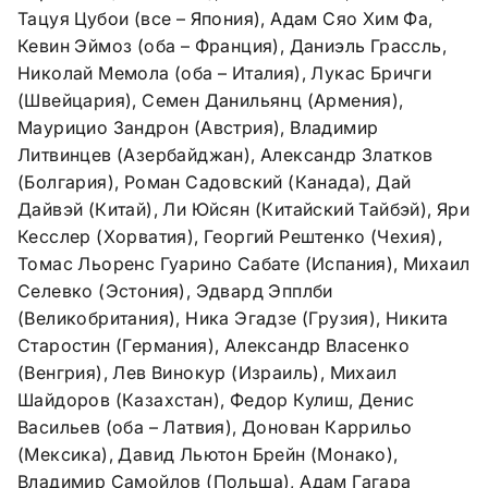
Тацуя Цубои (все – Япония), Адам Сяо Хим Фа,
Кевин Эймоз (оба – Франция), Даниэль Грассль,
Николай Мемола (оба – Италия), Лукас Бричги
(Швейцария), Семен Данильянц (Армения),
Маурицио Зандрон (Австрия), Владимир
Литвинцев (Азербайджан), Александр Златков
(Болгария), Роман Садовский (Канада), Дай
Дайвэй (Китай), Ли Юйсян (Китайский Тайбэй), Яри
Кесслер (Хорватия), Георгий Рештенко (Чехия),
Томас Льоренс Гуарино Сабате (Испания), Михаил
Селевко (Эстония), Эдвард Эпплби
(Великобритания), Ника Эгадзе (Грузия), Никита
Старостин (Германия), Александр Власенко
(Венгрия), Лев Винокур (Израиль), Михаил
Шайдоров (Казахстан), Федор Кулиш, Денис
Васильев (оба – Латвия), Донован Каррильо
(Мексика), Давид Льютон Брейн (Монако),
Владимир Самойлов (Польша), Адам Гагара