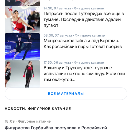
14:30, 07 августа
·
Фигурное катание
Петросян после Тутберидзе всё ещё в
тумане. Последние действия Аделии
пугают
08:30, 07 августа
·
Фигурное катание
Монреальская тайна и лёд Бергамо.
Как российские пары готовят прорыв
17:50, 06 августа
·
Фигурное катание
Валиеву и Трусову ждёт суровое
испытание на японском льду. Если они
там окажутся…
ВСЕ МАТЕРИАЛЫ
НОВОСТИ. ФИГУРНОЕ КАТАНИЕ
18:09
·
Фигурное катание
Фигуристка Горбачёва поступила в Российский