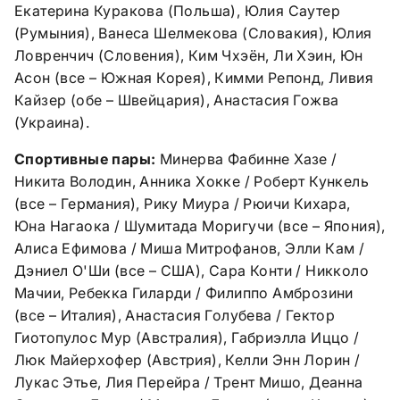
Екатерина Куракова (Польша), Юлия Саутер
(Румыния), Ванеса Шелмекова (Словакия), Юлия
Ловренчич (Словения), Ким Чхэён, Ли Хэин, Юн
Асон (все – Южная Корея), Кимми Репонд, Ливия
Кайзер (обе – Швейцария), Анастасия Гожва
(Украина).
Спортивные пары:
Минерва Фабинне Хазе /
Никита Володин, Анника Хокке / Роберт Кункель
(все – Германия), Рику Миура / Рюичи Кихара,
Юна Нагаока / Шумитада Моригучи (все – Япония),
Алиса Ефимова / Миша Митрофанов, Элли Кам /
Дэниел О'Ши (все – США), Сара Конти / Никколо
Мачии, Ребекка Гиларди / Филиппо Амброзини
(все – Италия), Анастасия Голубева / Гектор
Гиотопулос Мур (Австралия), Габриэлла Иццо /
Люк Майерхофер (Австрия), Келли Энн Лорин /
Лукас Этье, Лия Перейра / Трент Мишо, Деанна