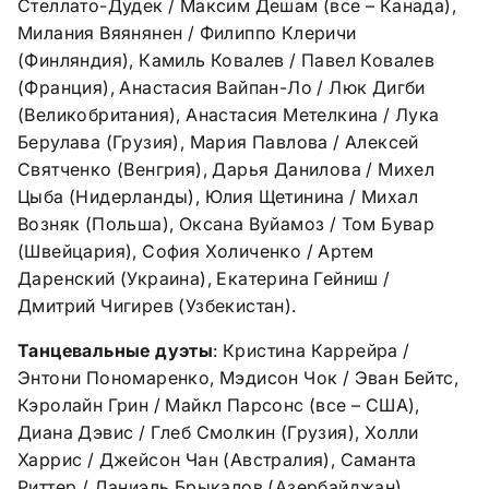
Стеллато-Дудек / Максим Дешам (все – Канада),
Милания Вяянянен / Филиппо Клеричи
(Финляндия), Камиль Ковалев / Павел Ковалев
(Франция), Анастасия Вайпан-Ло / Люк Дигби
(Великобритания), Анастасия Метелкина / Лука
Берулава (Грузия), Мария Павлова / Алексей
Святченко (Венгрия), Дарья Данилова / Михел
Цыба (Нидерланды), Юлия Щетинина / Михал
Возняк (Польша), Оксана Вуйамоз / Том Бувар
(Швейцария), София Холиченко / Артем
Даренский (Украина), Екатерина Гейниш /
Дмитрий Чигирев (Узбекистан).
Танцевальные дуэты
: Кристина Каррейра /
Энтони Пономаренко, Мэдисон Чок / Эван Бейтс,
Кэролайн Грин / Майкл Парсонс (все – США),
Диана Дэвис / Глеб Смолкин (Грузия), Холли
Харрис / Джейсон Чан (Австралия), Саманта
Риттер / Даниэль Брыкалов (Азербайджан),