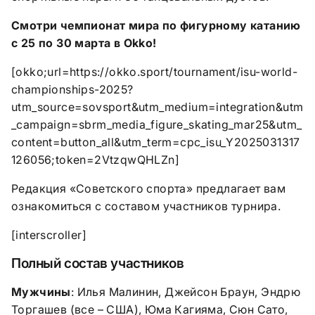
Смотри чемпионат мира по фигурному катанию
с 25 по 30 марта в Okko!
[okko;url=https://okko.sport/tournament/isu-world-
championships-2025?
utm_source=sovsport&utm_medium=integration&utm
_campaign=sbrm_media_figure_skating_mar25&utm_
content=button_all&utm_term=cpc_isu_Y2025031317
126056;token=2VtzqwQHLZn]
Редакция «Советского спорта» предлагает вам
ознакомиться с составом участников турнира.
[interscroller]
Полный состав участников
Мужчины
: Илья Малинин, Джейсон Браун, Эндрю
Торгашев (все – США), Юма Кагияма, Сюн Сато,