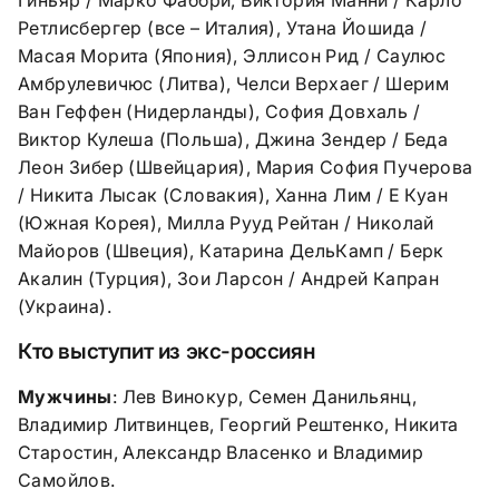
Ретлисбергер (все – Италия), Утана Йошида /
Масая Морита (Япония), Эллисон Рид / Саулюс
Амбрулевичюс (Литва), Челси Верхаег / Шерим
Ван Геффен (Нидерланды), София Довхаль /
Виктор Кулеша (Польша), Джина Зендер / Беда
Леон Зибер (Швейцария), Мария София Пучерова
/ Никита Лысак (Словакия), Ханна Лим / Е Куан
(Южная Корея), Милла Рууд Рейтан / Николай
Майоров (Швеция), Катарина ДельКамп / Берк
Акалин (Турция), Зои Ларсон / Андрей Капран
(Украина).
Кто выступит из экс-россиян
Мужчины
: Лев Винокур, Семен Данильянц,
Владимир Литвинцев, Георгий Рештенко, Никита
Старостин, Александр Власенко и Владимир
Самойлов.