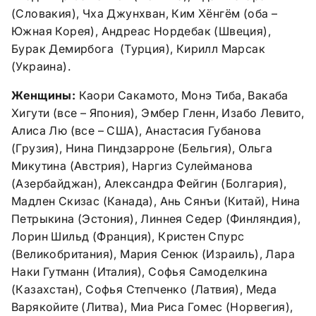
(Словакия), Чха Джунхван, Ким Хёнгём (оба –
Южная Корея), Андреас Нордебак (Швеция),
Бурак Демирбога (Турция), Кирилл Марсак
(Украина).
Женщины:
Каори Сакамото, Монэ Тиба, Вакаба
Хигути (все – Япония), Эмбер Гленн, Изабо Левито,
Алиса Лю (все – США), Анастасия Губанова
(Грузия), Нина Пиндзарроне (Бельгия), Ольга
Микутина (Австрия), Наргиз Сулейманова
(Азербайджан), Александра Фейгин (Болгария),
Мадлен Скизас (Канада), Ань Сянъи (Китай), Нина
Петрыкина (Эстония), Линнея Седер (Финляндия),
Лорин Шильд (Франция), Кристен Спурс
(Великобритания), Мария Сенюк (Израиль), Лара
Наки Гутманн (Италия), Софья Самоделкина
(Казахстан), Софья Степченко (Латвия), Меда
Варякойите (Литва), Миа Риса Гомес (Норвегия),