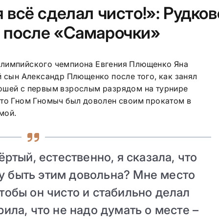
я всё сделал чисто!»: Рудко
а после «Самарочки»
олимпийского чемпиона Евгения Плющенко Яна
й сын Александр Плющенко после того, как занял
ошей с первым взрослым разрядом на турнире
что Гном Гномыч был доволен своим прокатом в
мой.
ёртый, естественно, я сказала, что
гу быть этим довольна? Мне место
чтобы он чисто и стабильно делал
орила, что не надо думать о месте –