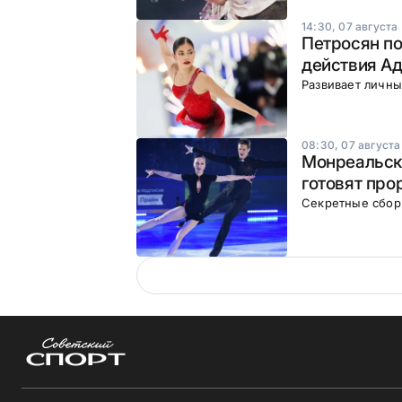
14:30, 07 августа
Петросян по
действия Ад
Развивает личн
08:30, 07 августа
Монреальска
готовят про
Секретные сборы