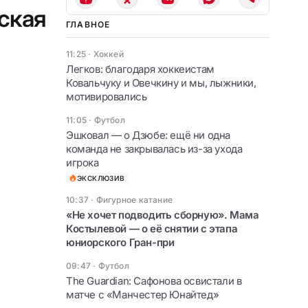
вская
ГЛАВНОЕ
11:25
·
Хоккей
Легков: благодаря хоккеистам
Ковальчуку и Овечкину и мы, лыжники,
мотивировались
11:05
·
Футбол
Эшковал — о Дзюбе: ещё ни одна
команда не закрывалась из-за ухода
игрока
ЭКСКЛЮЗИВ
10:37
·
Фигурное катание
«Не хочет подводить сборную». Мама
Костылевой — о её снятии с этапа
юниорского Гран-при
09:47
·
Футбол
The Guardian: Сафонова освистали в
матче с «Манчестер Юнайтед»