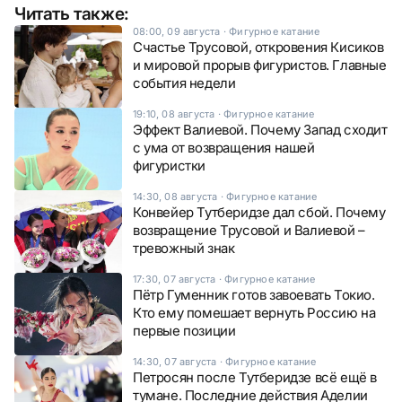
Читать также:
08:00, 09 августа
·
Фигурное катание
Счастье Трусовой, откровения Кисиков
и мировой прорыв фигуристов. Главные
события недели
19:10, 08 августа
·
Фигурное катание
Эффект Валиевой. Почему Запад сходит
с ума от возвращения нашей
фигуристки
14:30, 08 августа
·
Фигурное катание
Конвейер Тутберидзе дал сбой. Почему
возвращение Трусовой и Валиевой –
тревожный знак
17:30, 07 августа
·
Фигурное катание
Пётр Гуменник готов завоевать Токио.
Кто ему помешает вернуть Россию на
первые позиции
14:30, 07 августа
·
Фигурное катание
Петросян после Тутберидзе всё ещё в
тумане. Последние действия Аделии