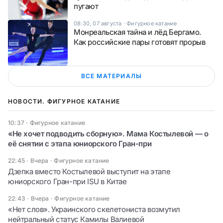
пугают
08:30, 07 августа
·
Фигурное катание
Монреальская тайна и лёд Бергамо.
Как российские пары готовят прорыв
ВСЕ МАТЕРИАЛЫ
НОВОСТИ. ФИГУРНОЕ КАТАНИЕ
10:37
·
Фигурное катание
«Не хочет подводить сборную». Мама Костылевой — о
её снятии с этапа юниорского Гран-при
22:45 · Вчера
·
Фигурное катание
Дзепка вместо Костылевой выступит на этапе
юниорского Гран-при ISU в Китае
22:43 · Вчера
·
Фигурное катание
«Нет слов». Украинского скелетониста возмутил
нейтральный статус Камилы Валиевой