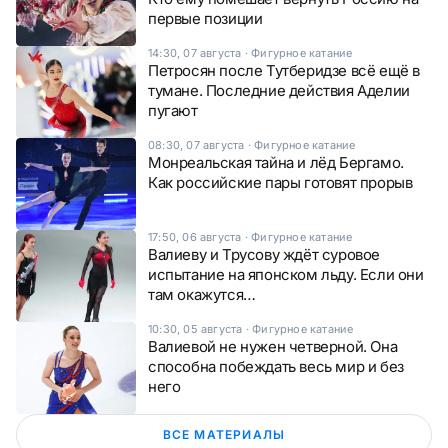
первые позиции
14:30, 07 августа
·
Фигурное катание
Петросян после Тутберидзе всё ещё в
тумане. Последние действия Аделии
пугают
08:30, 07 августа
·
Фигурное катание
Монреальская тайна и лёд Бергамо.
Как российские пары готовят прорыв
17:50, 06 августа
·
Фигурное катание
Валиеву и Трусову ждёт суровое
испытание на японском льду. Если они
там окажутся…
10:30, 05 августа
·
Фигурное катание
Валиевой не нужен четверной. Она
способна побеждать весь мир и без
него
ВСЕ МАТЕРИАЛЫ