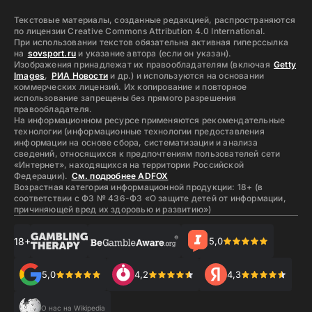
Текстовые материалы, созданные редакцией, распространяются
по лицензии Creative Commons Attribution 4.0 International.
При использовании текстов обязательна активная гиперссылка
на
sovsport.ru
и указание автора (если он указан).
Изображения принадлежат их правообладателям (включая
Getty
Images
,
РИА Новости
и др.) и используются на основании
коммерческих лицензий. Их копирование и повторное
использование запрещены без прямого разрешения
правообладателя.
На информационном ресурсе применяются рекомендательные
технологии (информационные технологии предоставления
информации на основе сбора, систематизации и анализа
сведений, относящихся к предпочтениям пользователей сети
«Интернет», находящихся на территории Российской
Федерации).
См. подробнее ADFOX
Возрастная категория информационной продукции: 18+ (в
соответствии с ФЗ № 436-ФЗ «О защите детей от информации,
причиняющей вред их здоровью и развитию»)
18+
5,0
5,0
4,2
4,3
О нас на Wikipedia