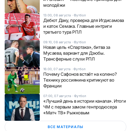
молодёжи
13:00, 08 августа
·
Футбол
Дебют Даку, проверка для Игдисамова
и каток Семака. Главные интриги
третьего тура РПЛ
09:10, 08 августа
·
Футбол
Новая цель «Спартака», битва за
Мусаева, вариант для Дзюбы.
Трансферные слухи РПЛ
16:00, 07 августа
·
Футбол
Почему Сафонов встаёт на колено?
Технику россиянина критикуют во
Франции
07:00, 07 августа
·
Футбол
«Лучший день в истории канала». Итоги
ЧМ с первым замом генпродюсера
«Матч ТВ» Рыжковым
ВСЕ МАТЕРИАЛЫ