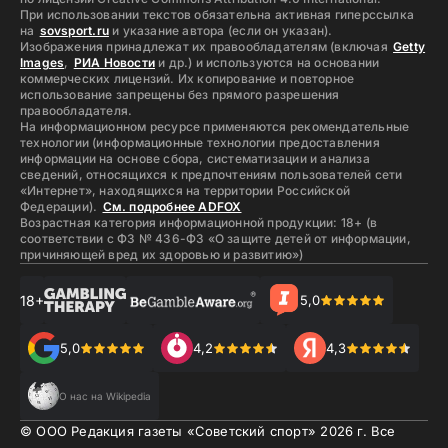
При использовании текстов обязательна активная гиперссылка
на
sovsport.ru
и указание автора (если он указан).
Изображения принадлежат их правообладателям (включая
Getty
Images
,
РИА Новости
и др.) и используются на основании
коммерческих лицензий. Их копирование и повторное
использование запрещены без прямого разрешения
правообладателя.
На информационном ресурсе применяются рекомендательные
технологии (информационные технологии предоставления
информации на основе сбора, систематизации и анализа
сведений, относящихся к предпочтениям пользователей сети
«Интернет», находящихся на территории Российской
Федерации).
См. подробнее ADFOX
Возрастная категория информационной продукции: 18+ (в
соответствии с ФЗ № 436-ФЗ «О защите детей от информации,
причиняющей вред их здоровью и развитию»)
18+
5,0
5,0
4,2
4,3
О нас на Wikipedia
© ООО Редакция газеты «Советский спорт»
2026
г. Все